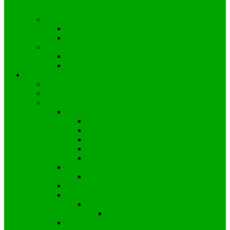
Wyborczy nr 53 a wyniki w Gminie
Zawadzkie
Wybory prezydenckie
2025
2020
Wybory europejskie
2024
2019
Strefa mieszkańca
Społeczność Kielczy
Parafia w Kielczy
Koronawirus
Sytuacja w Polsce
Wprowadzone obostrzenia
Zalecenia profilaktyczne
Informacje dla przedsiębiorstw
Informacje dla uczniów
Informacje dla pracowników
Sytuacja na świecie
Wiadomości ze świata
Sytuacja w Gminie
Sytuacja w Powiecie
Sytuacja w Kielczy
Wiadomości z Powiatu
Wiadomości z Polski