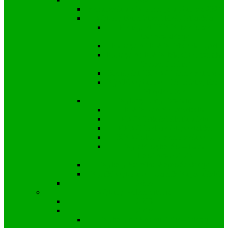
Samorządowe informacje wyborcze 2024
Wybory Burmistrza i Rady Miejskiej
Kandydat i KWW Mariusza
Stachowskiego
Kandydat i KWW Michała Rytel
Kandydat i KWW Marcina Freinika
“Nasza Gmina”
Kandydat i KWW Adama Saternus
Wyniki wyborów – Burmistrz, Rada
Miejska 2024
Wybory Rady Powiatu
KWW Ziemia Strzelecka
KWW Młodzi dla Powiatu
KKW Koalicja Obywatelska
KWW Śląscy Samorządowcy
Wyniki wyborów – Rada
Powiatowa 2024
Wybory Sejmiku Wojewódzkiego
Wyniki wyborów – Sejmik Wojewódzki
2018
Wybory parlamentarne
2023
2019
Wybory do Senatu 2019 – Okręg