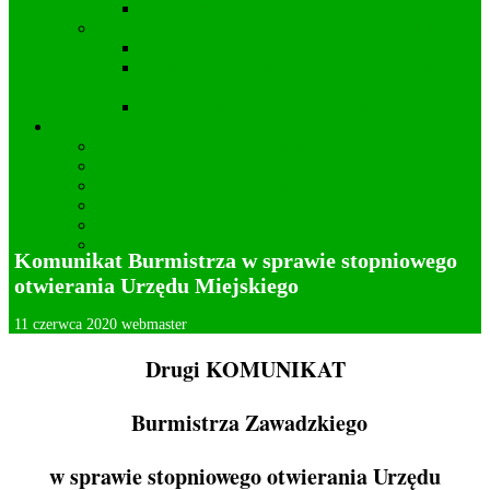
Projekty i realizacje Koła DFK w Kielczy
Statut Stowarzyszenia “Wincentego z Kielczy”
Zarząd Stowarzyszenia “Wincentego z Kielczy”
Cele działania Stowarzyszenia “Wincentego z
Kielczy”
Statut Stowarzyszenia “Wincentego z Kielczy”
Lokalna przedsiębiorczość
Apteka
Kamieniarstwo
Usługi fotograficzne
Kwiaciarnia – Ogrodnictwo
Wideofilmowanie
Mechanika pojazdowa
Komunikat Burmistrza w sprawie stopniowego
Deklaracja dostępności
otwierania Urzędu Miejskiego
11 czerwca 2020
webmaster
Drugi KOMUNIKAT
Burmistrza Zawadzkiego
w sprawie stopniowego otwierania Urzędu