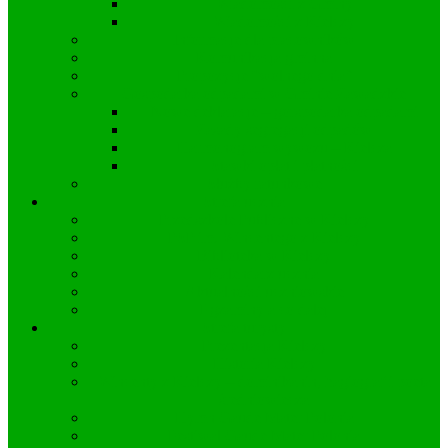
Wiadomości z Gminy
Wiadomości z Kielczy
Informacje dla pracowników
Komunikacja gminna
Propozycje “wolnego dnia”
Gospodarka odpadami w Gminie Zawadzkie
Nowe deklaracje – gorspodarka odpadami
Zasady segregacji odpadów
Harmonogram wywozu – Kielcza
Stawki opłat i płatności
Służby ratunkowe
Strefa ucznia
Przedszkole Publiczne w Kielczy
PSP im. Wincentego z Kielczy
Biblioteka w Kielczy
Kalendarz ucznia
Aktualności uczniowskie
Egzaminy a co dalej
Strefa turysty
Prezentacja Kielczy
Historia Kielczy
Wincenty z Kielczy – dominikanin, hagiograf i poeta
średniowiecza
Hymn Gaude Mater Polonia
Festiwal Gaude Mater Polonia