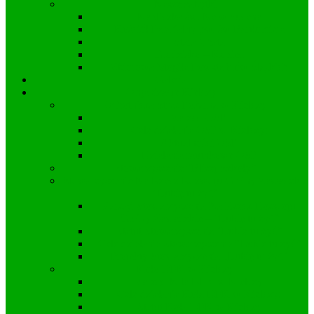
Nasze zabytki
Kapliczka św. Nepomucena
Kościół Parafialny pw. św Bartłomieja
Stara Chata
Grodzisko – Kopiec
Zbiorowa Mogiła Powstańców Śląskich
Galeria
Organizacje Kielczy
Ochotnicza Straż Pożarna w Kielczy
Zarząd OSP
Cele działania OSP w Kielczy:
Aktualności OSP
Działania ratunkowe OSP
Stowarzyszenie “Bliżej Szkoły”
Stowarzyszenie Na Rzecz Rozwoju Gminy Zawadzkie
“Lubię tu żyć”
Zarząd Stowarzyszenia Na Rzecz Rozwoju
Gminy Zawadzkie – “Lubię tu żyć”
Statut Stowarzyszenia “Lubię tu żyć”
Cele działania Stowarzyszenia “Lubię tu żyć”
Projekty Stowarzyszenia „Lubię tu żyć”
Koło DFK w Kielczy
Zarząd koła DFK w Kielczy
Cele działania Koła DFK w Kielczy:
Statut Koła DFK w Kielczy