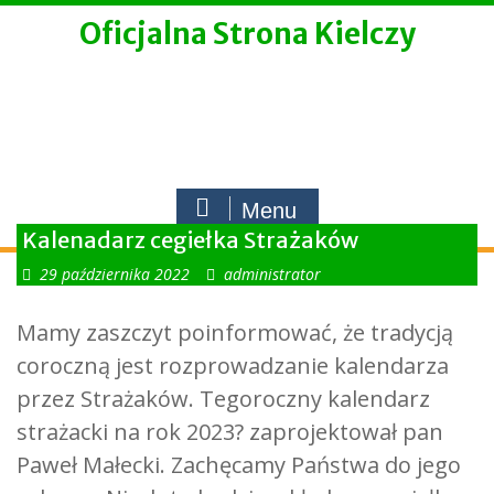
Skip
Oficjalna Strona Kielczy
to
content
Menu
Kalenadarz cegiełka Strażaków
29 października 2022
administrator
Mamy zaszczyt poinformować, że tradycją
coroczną jest rozprowadzanie kalendarza
przez Strażaków. Tegoroczny kalendarz
strażacki na rok 2023? zaprojektował pan
Paweł Małecki. Zachęcamy Państwa do jego