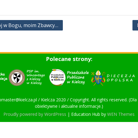
mój w Bogu, moim Zbawcy…
Polecane strony:
bmaster@kielcza.pl / Kielcza 2020 / Copyright. All rights reserved. (D
obiektywne i aktualne informacje.)
Proudly powered by WordPress
|
Education Hub by
WEN Themes