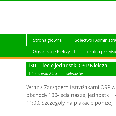
Skip
to
content
Strona główna
Sołectwo i Administra
Organizacje Kielczy
Lokalna przedsi
130 – lecie jednostki OSP Kielcza
1 sierpnia 2023
webmaster
Wraz z Zarządem i strażakami OSP w
obchody 130-lecia naszej jednostki k
11:00. Szczegóły na plakacie poniżej.