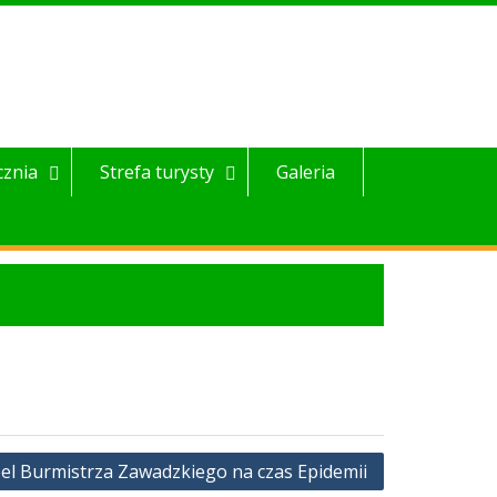
cznia
Strefa turysty
Galeria
el Burmistrza Zawadzkiego na czas Epidemii