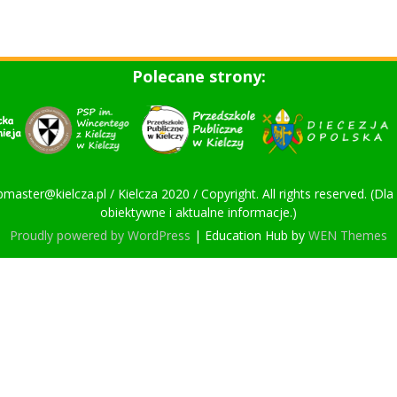
Polecane strony:
bmaster@kielcza.pl / Kielcza 2020 / Copyright. All rights reserved. (D
obiektywne i aktualne informacje.)
Proudly powered by WordPress
|
Education Hub by
WEN Themes