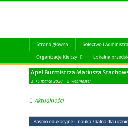
Skip
to
content
Strona główna
Sołectwo i Administra
Organizacje Kielczy
Lokalna przedsi
Apel Burmistrza Mariusza Stachow
16 marca 2020
webmaster
Aktualności
Nawigacja
Pasmo edukacyjne i nauka zdalna dla uczni