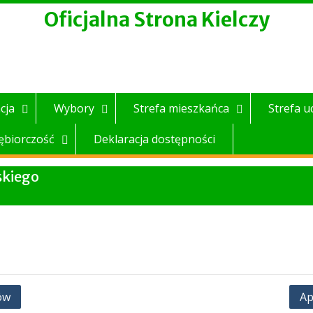
Oficjalna Strona Kielczy
cja
Wybory
Strefa mieszkańca
Strefa u
ębiorczość
Deklaracja dostępności
skiego
ów
Ap