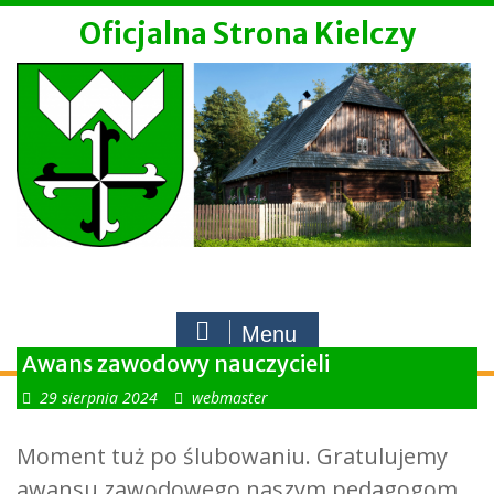
Skip
Oficjalna Strona Kielczy
to
content
Menu
Awans zawodowy nauczycieli
29 sierpnia 2024
webmaster
Moment tuż po ślubowaniu. Gratulujemy
awansu zawodowego naszym pedagogom.