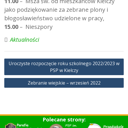
11.00
– Msza św. od mieszkańców Kielczy
jako podziękowanie za zebrane plony i
błogosławieństwo udzielone w pracy,
15.00
– Nieszpory
Aktualności
Nawigacja
Uroczyste rozpoczęcie roku szkolnego 2022/2023 w
wpisu
PSP w Kielczy
Zebranie wiejskie – wrzesień 2022
Polecane strony: