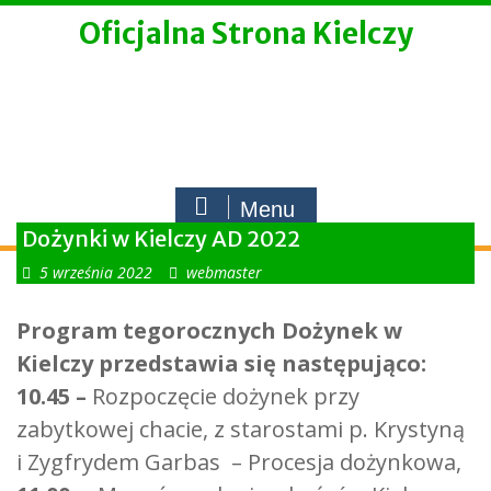
Skip
Oficjalna Strona Kielczy
to
content
Menu
Dożynki w Kielczy AD 2022
5 września 2022
webmaster
Program tegorocznych Dożynek w
Kielczy przedstawia się następująco:
10.45 –
Rozpoczęcie dożynek przy
zabytkowej chacie, z starostami p. Krystyną
i Zygfrydem Garbas – Procesja dożynkowa,