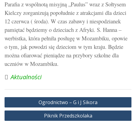
Parafia z wspólnotą misyjną „Paulus” wraz z Sołtysem
Kielczy zorganizują popołudnie z atrakcjami dla dzieci
12 czerwca ( środa). W czas zabawy i niespodzianek
pamiętać będziemy o dzieciach z Afryki. S. Hanna –
werbistka, która pełniła posługę w Mozambiku, opowie
o tym, jak powodzi się dzieciom w tym kraju. Będzie
można ofiarować pieniądze na przybory szkolne dla
uczniów w Mozambiku.
Aktualności
Nawigacja
Ogrodnictwo – G i J Sikora
wpisu
Piknik Przedszkolaka