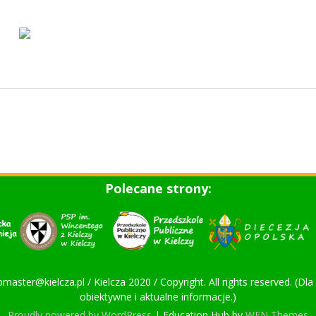
Polecane strony:
bmaster@kielcza.pl / Kielcza 2020 / Copyright. All rights reserved. (D
obiektywne i aktualne informacje.)
Proudly powered by WordPress
|
Education Hub by
WEN Themes