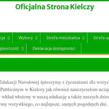
Oficjalna Strona Kielczy
cja
Wybory
Strefa mieszkańca
Strefa u
ębiorczość
Deklaracja dostępności
 Edukacji Narodowej śpieszymy z życzeniami dla wszys
 Publicznym w Kielczy jak również nauczycielom ucz
 wkład włożony w naszą edukację a także naszych dzie
my wszystkiego, co najlepsze, samych pogodnych dni,