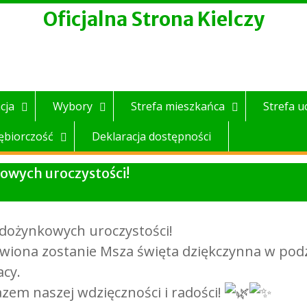
Oficjalna Strona Kielczy
cja
Wybory
Strefa mieszkańca
Strefa u
ębiorczość
Deklaracja dostępności
owych uroczystości!
dożynkowych uroczystości!
wiona zostanie Msza święta dziękczynna w pod
acy.
zem naszej wdzięczności i radości!