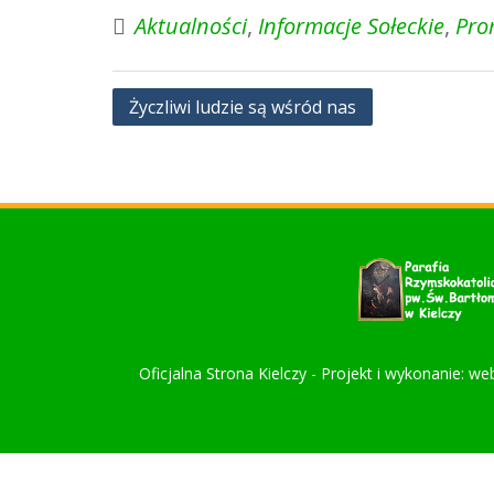
Aktualności
,
Informacje Sołeckie
,
Pro
Nawigacja
Życzliwi ludzie są wśród nas
wpisu
Oficjalna Strona Kielczy - Projekt i wykonanie: we