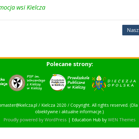
mocja wsi Kielcza
Nasz
Polecane strony:
bmaster@kielcza.pl / Kielcza 2020 / Copyright. All rights reserved. (D
obiektywne i aktualne informacje.)
Proudly powered by WordPress
|
Education Hub by
WEN Themes