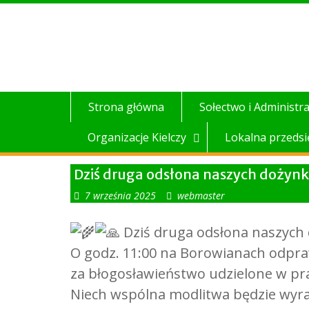
Skip
to
content
Strona główna
Sołectwo i Administra
Organizacje Kielczy
Lokalna przedsi
Dziś druga odsłona naszych dożynk
7 września 2025
webmaster
Dziś druga odsłona naszych 
O godz. 11:00 na Borowianach odpra
za błogosławieństwo udzielone w pr
Niech wspólna modlitwa będzie wyra