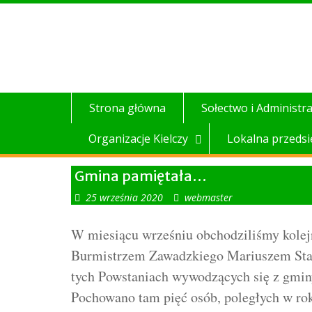
Skip
to
content
Strona główna
Sołectwo i Administra
Organizacje Kielczy
Lokalna przedsi
Gmina pamiętała…
25 września 2020
webmaster
W miesiącu wrześniu obchodziliśmy kolejn
Burmistrzem Zawadzkiego Mariuszem Stach
tych Powstaniach wywodzących się z gminy
Pochowano tam pięć osób, poległych w ro