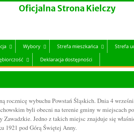
Oficjalna Strona Kielczy
cja
Wybory
Strefa mieszkańca
Strefa u
ębiorczość
Deklaracja dostępności
ą rocznicę wybuchu Powstań Śląskich. Dnia 4 września
owskim byli obecni na terenie gminy w miejscach po
 Zawadzkie. Jedno z takich miejsc znajduje się właśni
ku 1921 pod Górą Świętej Anny.