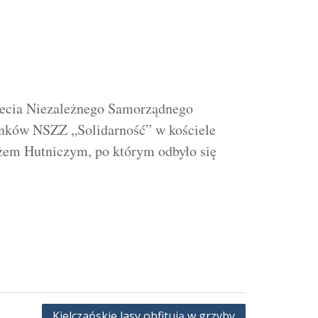
lecia Niezależnego Samorządnego
onków NSZZ „Solidarność” w kościele
żem Hutniczym, po którym odbyło się
Kielczańskie lasy obfitują w grzyby