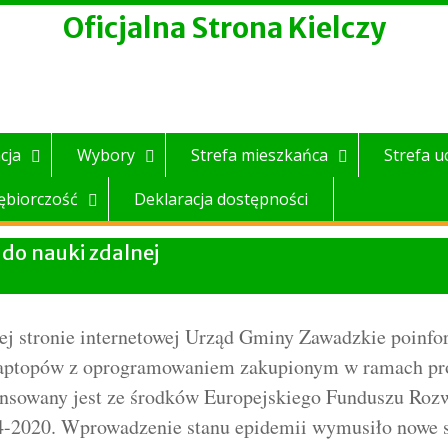
Oficjalna Strona Kielczy
cja
Wybory
Strefa mieszkańca
Strefa u
ębiorczość
Deklaracja dostępności
do nauki zdalnej
j stronie internetowej Urząd Gminy Zawadzkie poinfor
0 laptopów z oprogramowaniem zakupionym w ramach p
finansowany jest ze środków Europejskiego Funduszu R
4-2020. Wprowadzenie stanu epidemii wymusiło nowe s