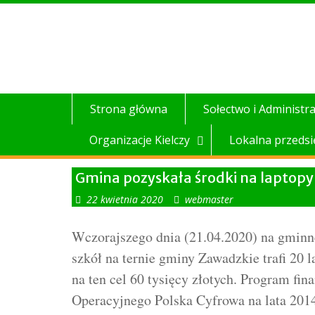
Skip
to
content
Strona główna
Sołectwo i Administra
Organizacje Kielczy
Lokalna przedsi
Gmina pozyskała środki na laptopy 
22 kwietnia 2020
webmaster
Wczorajszego dnia (21.04.2020) na gminne
szkół na ternie gminy Zawadzkie trafi 2
na ten cel 60 tysięcy złotych. Program 
Operacyjnego Polska Cyfrowa na lata 201