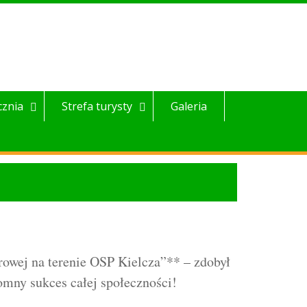
cznia
Strefa turysty
Galeria
rowej na terenie OSP Kielcza”** – zdobył
mny sukces całej społeczności!