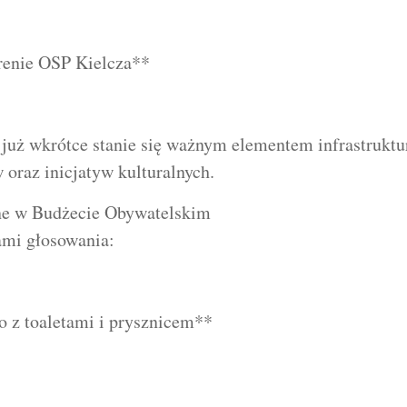
erenie OSP Kielcza**
i już wkrótce stanie się ważnym elementem infrastrukt
 oraz inicjatyw kulturalnych.
one w Budżecie Obywatelskim
ami głosowania:
o z toaletami i prysznicem**