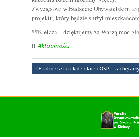
Zwycięstwo w Budżecie Obywatelskim to p
projektu, który będzie służył mieszkańcom
**Kielcza – dziękujemy za Waszą moc gł
Aktualności
Nawigacja
Ostatnie sztuki kalendarza OSP – zachęcam
wpisu