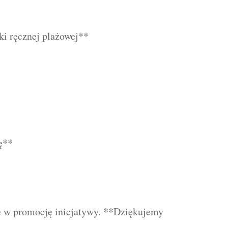
ki ręcznej plażowej**
ę**
się w promocję inicjatywy. **Dziękujemy