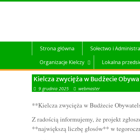
Skip
to
content
Strona główna
Sołectwo i Administra
Organizacje Kielczy
Lokalna przedsi
Kielcza zwycięża w Budżecie Obywa
9 grudnia 2025
webmaster
**Kielcza zwycięża w Budżecie Obywatel
Z radością informujemy, że projekt zgłos
**największą liczbę głosów** w tegorocz