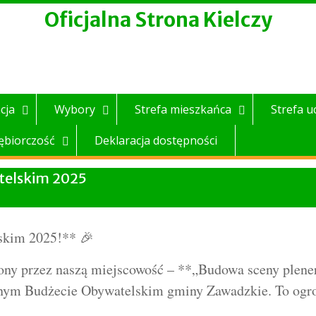
Oficjalna Strona Kielczy
cja
Wybory
Strefa mieszkańca
Strefa u
ębiorczość
Deklaracja dostępności
telskim 2025
skim 2025!** 🎉
zony przez naszą miejscowość – **„Budowa sceny plene
nym Budżecie Obywatelskim gminy Zawadzkie. To ogro