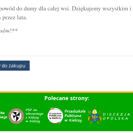
owód do dumy dla całej wsi. Dziękujemy wszystkim i c
 przez lata.
osów!**
y do zakupu
Polecane strony: