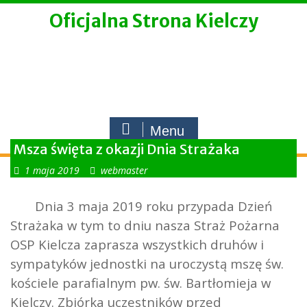
Skip
Oficjalna Strona Kielczy
to
content
Menu
Msza święta z okazji Dnia Strażaka
1 maja 2019
webmaster
Dnia 3 maja 2019 roku przypada Dzień
Strażaka w tym to dniu nasza Straż Pożarna
OSP Kielcza zaprasza wszystkich druhów i
sympatyków jednostki na uroczystą mszę św.
kościele parafialnym pw. św. Bartłomieja w
Kielczy. Zbiórka uczestników przed