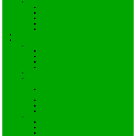
Nasze zabytki
Kapliczka św. Nepomucena
Kościół Parafialny pw. św Bartłomieja
Stara Chata
Grodzisko – Kopiec
Zbiorowa Mogiła Powstańców Śląskich
Galeria
Organizacje Kielczy
Ochotnicza Straż Pożarna w Kielczy
Zarząd OSP
Cele działania OSP w Kielczy:
Aktualności OSP
Działania ratunkowe OSP
Stowarzyszenie “Bliżej Szkoły”
Stowarzyszenie Na Rzecz Rozwoju Gminy Zawadzkie
“Lubię tu żyć”
Zarząd Stowarzyszenia Na Rzecz Rozwoju
Gminy Zawadzkie – “Lubię tu żyć”
Statut Stowarzyszenia “Lubię tu żyć”
Cele działania Stowarzyszenia “Lubię tu żyć”
Projekty Stowarzyszenia „Lubię tu żyć”
Koło DFK w Kielczy
Zarząd koła DFK w Kielczy
Cele działania Koła DFK w Kielczy:
Statut Koła DFK w Kielczy