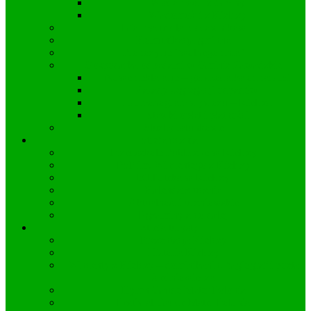
Wiadomości z Gminy
Wiadomości z Kielczy
Informacje dla pracowników
Komunikacja gminna
Propozycje “wolnego dnia”
Gospodarka odpadami w Gminie Zawadzkie
Nowe deklaracje – gorspodarka odpadami
Zasady segregacji odpadów
Harmonogram wywozu – Kielcza
Stawki opłat i płatności
Służby ratunkowe
Strefa ucznia
Przedszkole Publiczne w Kielczy
PSP im. Wincentego z Kielczy
Biblioteka w Kielczy
Kalendarz ucznia
Aktualności uczniowskie
Egzaminy a co dalej
Strefa turysty
Prezentacja Kielczy
Historia Kielczy
Wincenty z Kielczy – dominikanin, hagiograf i poeta
średniowiecza
Hymn Gaude Mater Polonia
Festiwal Gaude Mater Polonia