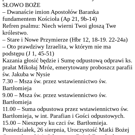
SŁOWO BOŻE
– Dwanaście imion Apostołów Baranka
fundamentem Kościoła (Ap 21, 9b-14)
Refren psalmu: Niech wierni Twoi głoszą Twe
królestwo.
– Stare i Nowe Przymierze (Hbr 12, 18-19. 22-24a)
– Oto prawdziwy Izraelita, w którym nie ma
podstępu (J 1, 45-51)
Kazania głosić będzie i Sumę odpustową odprawi ks.
prałat Mikołaj Mróz, emerytowany proboszcz parafii
św. Jakuba w Nysie
7.30 – Msza św. przez wstawiennictwo św.
Bartłomieja
9.00 – Msza św. przez wstawiennictwo św.
Bartłomieja
11.00 – Suma odpustowa przez wstawiennictwo św.
Bartłomieja, w int. Parafian i Gości odpustowych.
15.00 – Nieszpory ku czci św. Bartłomieja.
Poniedziałek, 26 sierpnia, Uroczystość Matki Bożej