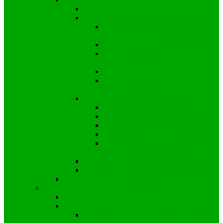
Samorządowe informacje wyborcze 2024
Wybory Burmistrza i Rady Miejskiej
Kandydat i KWW Mariusza
Stachowskiego
Kandydat i KWW Michała Rytel
Kandydat i KWW Marcina Freinika
“Nasza Gmina”
Kandydat i KWW Adama Saternus
Wyniki wyborów – Burmistrz, Rada
Miejska 2024
Wybory Rady Powiatu
KWW Ziemia Strzelecka
KWW Młodzi dla Powiatu
KKW Koalicja Obywatelska
KWW Śląscy Samorządowcy
Wyniki wyborów – Rada
Powiatowa 2024
Wybory Sejmiku Wojewódzkiego
Wyniki wyborów – Sejmik Wojewódzki
2018
Wybory parlamentarne
2023
2019
Wybory do Senatu 2019 – Okręg