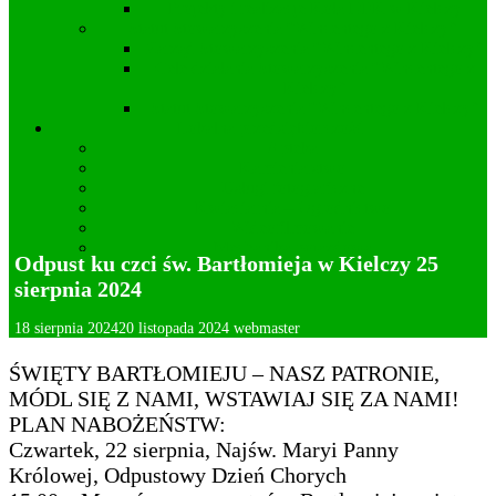
Projekty i realizacje Koła DFK w Kielczy
Statut Stowarzyszenia “Wincentego z Kielczy”
Zarząd Stowarzyszenia “Wincentego z Kielczy”
Cele działania Stowarzyszenia “Wincentego z
Kielczy”
Statut Stowarzyszenia “Wincentego z Kielczy”
Lokalna przedsiębiorczość
Apteka
Kamieniarstwo
Usługi fotograficzne
Kwiaciarnia – Ogrodnictwo
Wideofilmowanie
Mechanika pojazdowa
Odpust ku czci św. Bartłomieja w Kielczy 25
Deklaracja dostępności
sierpnia 2024
18 sierpnia 2024
20 listopada 2024
webmaster
ŚWIĘTY BARTŁOMIEJU – NASZ PATRONIE,
MÓDL SIĘ Z NAMI, WSTAWIAJ SIĘ ZA NAMI!
PLAN NABOŻEŃSTW:
Czwartek, 22 sierpnia, Najśw. Maryi Panny
Królowej, Odpustowy Dzień Chorych