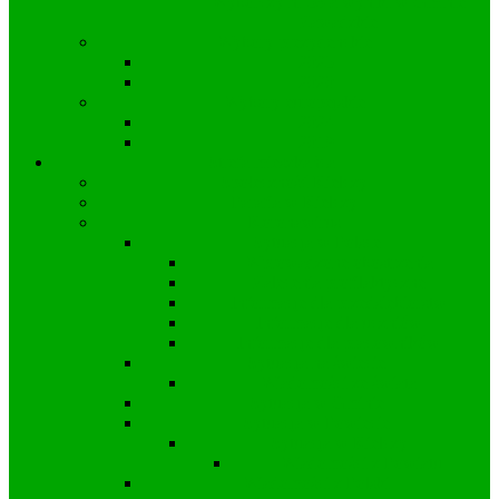
Wyborczy nr 53 a wyniki w Gminie
Zawadzkie
Wybory prezydenckie
2025
2020
Wybory europejskie
2024
2019
Strefa mieszkańca
Społeczność Kielczy
Parafia w Kielczy
Koronawirus
Sytuacja w Polsce
Wprowadzone obostrzenia
Zalecenia profilaktyczne
Informacje dla przedsiębiorstw
Informacje dla uczniów
Informacje dla pracowników
Sytuacja na świecie
Wiadomości ze świata
Sytuacja w Gminie
Sytuacja w Powiecie
Sytuacja w Kielczy
Wiadomości z Powiatu
Wiadomości z Polski