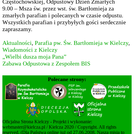
Częstochowskiej, Odpustowy Dzień Zmarłych
9.00 – Msza św. przez wst. św. Bartłomieja za
zmarłych parafian i polecanych w czasie odpustu.
Wszystkich parafian i przybyłych gości serdecznie
zapraszamy.
Aktualności
,
Parafia pw. Św. Bartłomieja w Kielczy
,
Wiadomości z Kielczy
Nawigacja
„Wielbi dusza moja Pana”
Zabawa Odpustowa z Zespołem BIS
wpisu
Polecane strony:
Oficjalna Strona Kielczy - Projekt i wykonanie:
webmaster@kielcza.pl / Kielcza 2020 / Copyright. All rights
reserved. (Dla Państwa online już od 27.06.2008. Nasza misja to