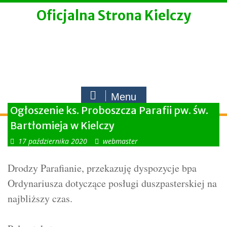
Skip
Oficjalna Strona Kielczy
to
content
Menu
Ogłoszenie ks. Proboszcza Parafii pw. św.
Bartłomieja w Kielczy
17 października 2020
webmaster
Drodzy Parafianie, przekazuję dyspozycje bpa
Ordynariusza dotyczące posługi duszpasterskiej na
najbliższy czas.