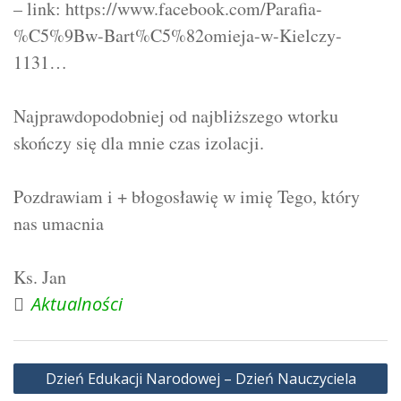
– link:
https://www.facebook.com/Parafia-
%C5%9Bw-Bart%C5%82omieja-w-Kielczy-
1131
…
Najprawdopodobniej od najbliższego wtorku
skończy się dla mnie czas izolacji.
Pozdrawiam i + błogosławię w imię Tego, który
nas umacnia
Ks. Jan
Aktualności
Nawigacja
Dzień Edukacji Narodowej – Dzień Nauczyciela
wpisu