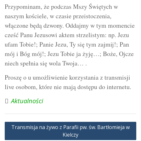
Przypominam, że podczas Mszy Świętych w
naszym kościele, w czasie przeistoczenia,
włączone będą dzwony. Oddajmy w tym momencie
cześć Panu Jezusowi aktem strzelistym: np. Jezu
ufam Tobie!; Panie Jezu, Ty się tym zajmij!; Pan
mój i Bóg mój!; Jezu Tobie ja żyję…; Boże, Ojcze
niech spełnia się wola Twoja… .
Proszę o u umożliwienie korzystania z transmisji
live osobom, które nie mają dostępu do internetu.
Aktualności
Nawigacja
Transmisja na żywo z Parafii pw. św. Bartłomieja w
wpisu
Kielczy