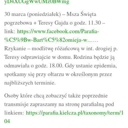
yD4XUGgWwUMz0BWmg
30 marca (poniedziałek) – Msza Święta
pogrzebowa + Teresy Gajda o godz. 11.30 –
link:
https://www.facebook.com/Parafia-
%C5%9Bw-Bart%C5%82omieja-w…
…
Rzykanie – modlitwę różańcową w int. drogiej p.
Teresy odprawiajcie w domu. Rodzina będzie ją
odmawiała o godz. 18.00. Gdy ustanie epidemia,
spotkamy się przy ołtarzu w określonym przez
najbliższych terminie.
Osoby które chcą zobaczyć także poprzednie
transmisje zapraszamy na stronę parafialną pod
linkiem:
https://parafia.kielcza.pl/taxonomy/term/1
04