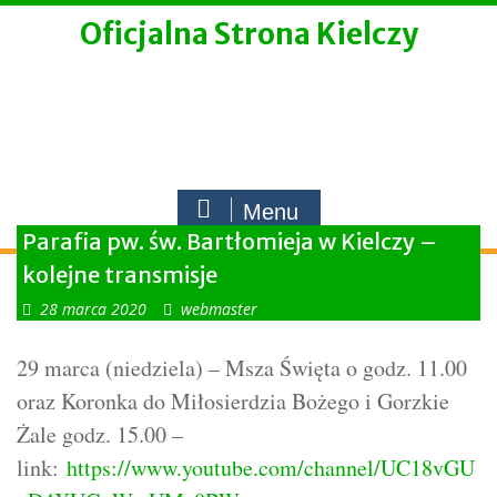
Skip
Oficjalna Strona Kielczy
to
content
Menu
Parafia pw. św. Bartłomieja w Kielczy –
kolejne transmisje
28 marca 2020
webmaster
29 marca (niedziela) – Msza Święta o godz. 11.00
oraz Koronka do Miłosierdzia Bożego i Gorzkie
Żale godz. 15.00 –
link:
https://www.youtube.com/channel/UC18vGU