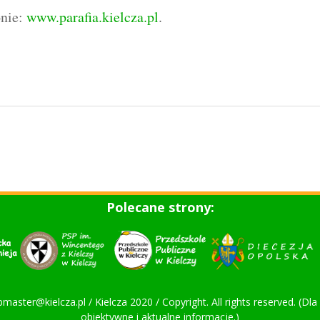
onie:
www.parafia.kielcza.pl
.
Polecane strony:
bmaster@kielcza.pl / Kielcza 2020 / Copyright. All rights reserved. (D
obiektywne i aktualne informacje.)