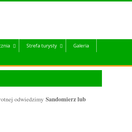
cznia
Strefa turysty
Galeria
Sandomierz lub
rotnej odwiedzimy