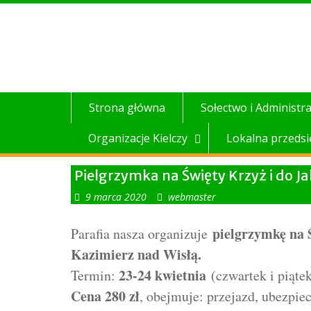
Skip
to
content
Strona główna
Sołectwo i Administra
Organizacje Kielczy
Lokalna przedsi
Pielgrzymka na Święty Krzyż i do Ja
9 marca 2020
webmaster
pielgrzymkę na 
Parafia nasza organizuje
Kazimierz nad Wisłą.
23-24 kwietnia
Termin:
(czwartek i piątek
Cena 280 zł
, obejmuje: przejazd, ubezpie