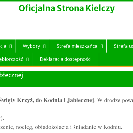
Oficjalna Strona Kielczy
cja
Wybory
Strefa mieszkańca
Strefa u
ębiorczość
Deklaracja dostępności
błecznej
Święty Krzyż, do Kodnia i Jabłecznej
. W drodze pow
).
czenie, nocleg, obiadokolacja i śniadanie w Kodniu.