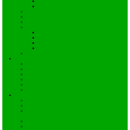
Wiadomości z Gminy
Wiadomości z Kielczy
Informacje dla pracowników
Komunikacja gminna
Propozycje “wolnego dnia”
Gospodarka odpadami w Gminie Zawadzkie
Nowe deklaracje – gorspodarka odpadami
Zasady segregacji odpadów
Harmonogram wywozu – Kielcza
Stawki opłat i płatności
Służby ratunkowe
Strefa ucznia
Przedszkole Publiczne w Kielczy
PSP im. Wincentego z Kielczy
Biblioteka w Kielczy
Kalendarz ucznia
Aktualności uczniowskie
Egzaminy a co dalej
Strefa turysty
Prezentacja Kielczy
Historia Kielczy
Wincenty z Kielczy – dominikanin, hagiograf i poeta
średniowiecza
Hymn Gaude Mater Polonia
Festiwal Gaude Mater Polonia