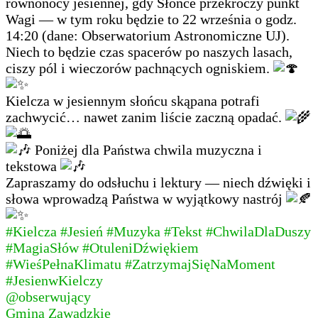
równonocy jesiennej, gdy Słońce przekroczy punkt
Wagi — w tym roku będzie to 22 września o godz.
14:20 (dane: Obserwatorium Astronomiczne UJ).
Niech to będzie czas spacerów po naszych lasach,
ciszy pól i wieczorów pachnących ogniskiem.
Kielcza w jesiennym słońcu skąpana potrafi
zachwycić… nawet zanim liście zaczną opadać.
Poniżej dla Państwa chwila muzyczna i
tekstowa
Zapraszamy do odsłuchu i lektury — niech dźwięki i
słowa wprowadzą Państwa w wyjątkowy nastrój
#Kielcza
#Jesień
#Muzyka
#Tekst
#ChwilaDlaDuszy
#MagiaSłów
#OtuleniDźwiękiem
#WieśPełnaKlimatu
#ZatrzymajSięNaMoment
#JesienwKielczy
@obserwujący
Gmina Zawadzkie