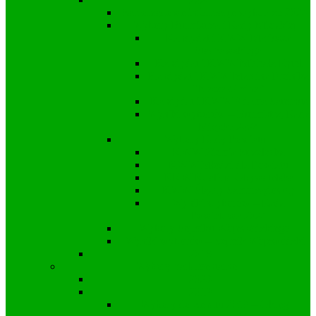
Samorządowe informacje wyborcze 2024
Wybory Burmistrza i Rady Miejskiej
Kandydat i KWW Mariusza
Stachowskiego
Kandydat i KWW Michała Rytel
Kandydat i KWW Marcina Freinika
“Nasza Gmina”
Kandydat i KWW Adama Saternus
Wyniki wyborów – Burmistrz, Rada
Miejska 2024
Wybory Rady Powiatu
KWW Ziemia Strzelecka
KWW Młodzi dla Powiatu
KKW Koalicja Obywatelska
KWW Śląscy Samorządowcy
Wyniki wyborów – Rada
Powiatowa 2024
Wybory Sejmiku Wojewódzkiego
Wyniki wyborów – Sejmik Wojewódzki
2018
Wybory parlamentarne
2023
2019
Wybory do Senatu 2019 – Okręg