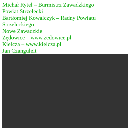
Michał Rytel – Burmistrz Zawadzkiego
Powiat Strzelecki
Bartłomiej Kowalczyk – Radny Powiatu
Strzeleckiego
Nowe Zawadzkie
Żędowice – www.zedowice.pl
Kielcza – www.kielcza.pl
Jan Czanguleit