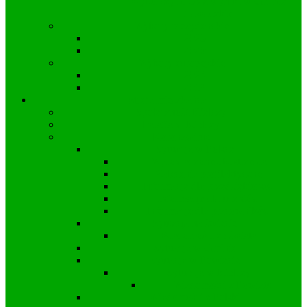
Wyborczy nr 53 a wyniki w Gminie
Zawadzkie
Wybory prezydenckie
2025
2020
Wybory europejskie
2024
2019
Strefa mieszkańca
Społeczność Kielczy
Parafia w Kielczy
Koronawirus
Sytuacja w Polsce
Wprowadzone obostrzenia
Zalecenia profilaktyczne
Informacje dla przedsiębiorstw
Informacje dla uczniów
Informacje dla pracowników
Sytuacja na świecie
Wiadomości ze świata
Sytuacja w Gminie
Sytuacja w Powiecie
Sytuacja w Kielczy
Wiadomości z Powiatu
Wiadomości z Polski