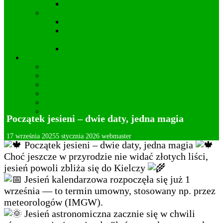
Projekty i realizacje Koła DFK w Kielczy
Statut Stowarzyszenia “Wincentego z Kielczy”
Zarząd Stowarzyszenia “Wincentego z Kielczy”
Cele działania Stowarzyszenia “Wincentego z
Kielczy”
Statut Stowarzyszenia “Wincentego z Kielczy”
Lokalna przedsiębiorczość
Apteka
Kamieniarstwo
Usługi fotograficzne
Kwiaciarnia – Ogrodnictwo
Wideofilmowanie
Mechanika pojazdowa
Początek jesieni – dwie daty, jedna magia
Deklaracja dostępności
17 września 2025
5 stycznia 2026
webmaster
Początek jesieni – dwie daty, jedna magia
Choć jeszcze w przyrodzie nie widać złotych liści,
jesień powoli zbliża się do Kielczy
Jesień kalendarzowa rozpoczęła się już 1
września — to termin umowny, stosowany np. przez
meteorologów (IMGW).
Jesień astronomiczna zacznie się w chwili