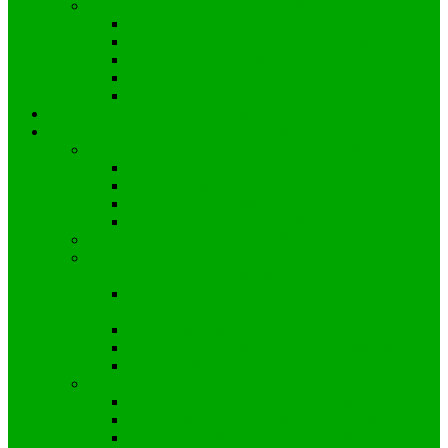
Nasze zabytki
Kapliczka św. Nepomucena
Kościół Parafialny pw. św Bartłomieja
Stara Chata
Grodzisko – Kopiec
Zbiorowa Mogiła Powstańców Śląskich
Galeria
Organizacje Kielczy
Ochotnicza Straż Pożarna w Kielczy
Zarząd OSP
Cele działania OSP w Kielczy:
Aktualności OSP
Działania ratunkowe OSP
Stowarzyszenie “Bliżej Szkoły”
Stowarzyszenie Na Rzecz Rozwoju Gminy Zawadzkie
“Lubię tu żyć”
Zarząd Stowarzyszenia Na Rzecz Rozwoju
Gminy Zawadzkie – “Lubię tu żyć”
Statut Stowarzyszenia “Lubię tu żyć”
Cele działania Stowarzyszenia “Lubię tu żyć”
Projekty Stowarzyszenia „Lubię tu żyć”
Koło DFK w Kielczy
Zarząd koła DFK w Kielczy
Cele działania Koła DFK w Kielczy:
Statut Koła DFK w Kielczy