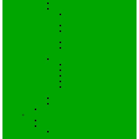
Samorządowe informacje wyborcze 2024
Wybory Burmistrza i Rady Miejskiej
Kandydat i KWW Mariusza
Stachowskiego
Kandydat i KWW Michała Rytel
Kandydat i KWW Marcina Freinika
“Nasza Gmina”
Kandydat i KWW Adama Saternus
Wyniki wyborów – Burmistrz, Rada
Miejska 2024
Wybory Rady Powiatu
KWW Ziemia Strzelecka
KWW Młodzi dla Powiatu
KKW Koalicja Obywatelska
KWW Śląscy Samorządowcy
Wyniki wyborów – Rada
Powiatowa 2024
Wybory Sejmiku Wojewódzkiego
Wyniki wyborów – Sejmik Wojewódzki
2018
Wybory parlamentarne
2023
2019
Wybory do Senatu 2019 – Okręg
Wyborczy nr 53 a wyniki w Gminie