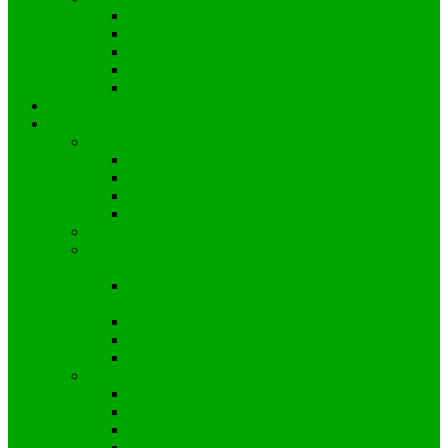
Kapliczka św. Nepomucena
Kościół Parafialny pw. św Bartłomieja
Stara Chata
Grodzisko – Kopiec
Zbiorowa Mogiła Powstańców Śląskich
Galeria
Organizacje Kielczy
Ochotnicza Straż Pożarna w Kielczy
Zarząd OSP
Cele działania OSP w Kielczy:
Aktualności OSP
Działania ratunkowe OSP
Stowarzyszenie “Bliżej Szkoły”
Stowarzyszenie Na Rzecz Rozwoju Gminy Zawadzkie
“Lubię tu żyć”
Zarząd Stowarzyszenia Na Rzecz Rozwoju
Gminy Zawadzkie – “Lubię tu żyć”
Statut Stowarzyszenia “Lubię tu żyć”
Cele działania Stowarzyszenia “Lubię tu żyć”
Projekty Stowarzyszenia „Lubię tu żyć”
Koło DFK w Kielczy
Zarząd koła DFK w Kielczy
Cele działania Koła DFK w Kielczy:
Statut Koła DFK w Kielczy
Projekty i realizacje Koła DFK w Kielczy