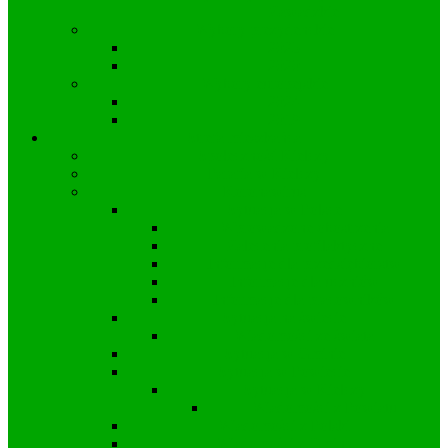
Zawadzkie
Wybory prezydenckie
2025
2020
Wybory europejskie
2024
2019
Strefa mieszkańca
Społeczność Kielczy
Parafia w Kielczy
Koronawirus
Sytuacja w Polsce
Wprowadzone obostrzenia
Zalecenia profilaktyczne
Informacje dla przedsiębiorstw
Informacje dla uczniów
Informacje dla pracowników
Sytuacja na świecie
Wiadomości ze świata
Sytuacja w Gminie
Sytuacja w Powiecie
Sytuacja w Kielczy
Wiadomości z Powiatu
Wiadomości z Polski
Wiadomości z Gminy