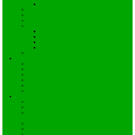
Wiadomości z Kielczy
Informacje dla pracowników
Komunikacja gminna
Propozycje “wolnego dnia”
Gospodarka odpadami w Gminie Zawadzkie
Nowe deklaracje – gorspodarka odpadami
Zasady segregacji odpadów
Harmonogram wywozu – Kielcza
Stawki opłat i płatności
Służby ratunkowe
Strefa ucznia
Przedszkole Publiczne w Kielczy
PSP im. Wincentego z Kielczy
Biblioteka w Kielczy
Kalendarz ucznia
Aktualności uczniowskie
Egzaminy a co dalej
Strefa turysty
Prezentacja Kielczy
Historia Kielczy
Wincenty z Kielczy – dominikanin, hagiograf i poeta
średniowiecza
Hymn Gaude Mater Polonia
Festiwal Gaude Mater Polonia
Nasze zabytki