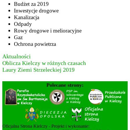
Budżet za 2019
Inwestycje drogowe
Kanalizacja
Odpady
Rowy drogowe i melioracyjne
Gaz
Ochrona powietrza
Aktualności
Nawigacja
Oblicza Kielczy w różnych czasach
Laury Ziemi Strzeleckiej 2019
wpisu
Polecane strony:
Oficjalna Strona Kielczy - Projekt i wykonanie: