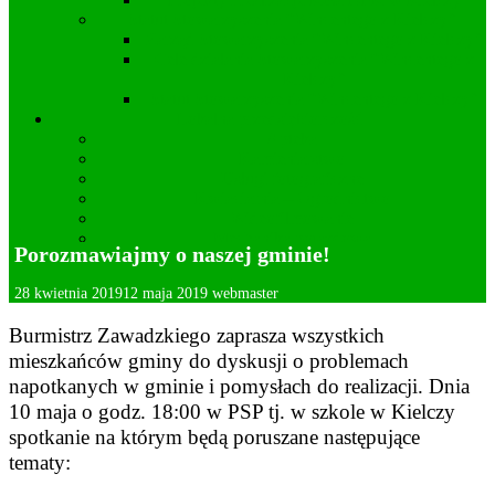
Statut Stowarzyszenia “Wincentego z Kielczy”
Zarząd Stowarzyszenia “Wincentego z Kielczy”
Cele działania Stowarzyszenia “Wincentego z
Kielczy”
Statut Stowarzyszenia “Wincentego z Kielczy”
Lokalna przedsiębiorczość
Apteka
Kamieniarstwo
Usługi fotograficzne
Kwiaciarnia – Ogrodnictwo
Wideofilmowanie
Mechanika pojazdowa
Porozmawiajmy o naszej gminie!
Deklaracja dostępności
28 kwietnia 2019
12 maja 2019
webmaster
Burmistrz Zawadzkiego zaprasza wszystkich
mieszkańców gminy do dyskusji o problemach
napotkanych w gminie i pomysłach do realizacji. Dnia
10 maja o godz. 18:00 w PSP tj. w szkole w Kielczy
spotkanie na którym będą poruszane następujące
tematy: