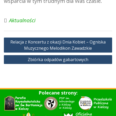
wsparcia w tym trudnym dla Was czasie.
Aktualności
Nawigacja
Relacja z Koncertu z okazji Dnia Kobiet – Ogniska
wpisu
Muzycznego Melodikon Zawadzkie
Zbiórka odpadów gabartowych
Polecane strony: