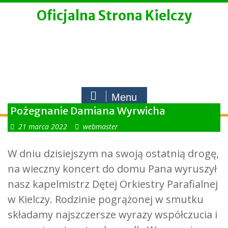
Skip
Oficjalna Strona Kielczy
to
content
Menu
Pożegnanie Damiana Wyrwicha
21 marca 2022
webmaster
W dniu dzisiejszym na swoją ostatnią drogę,
na wieczny koncert do domu Pana wyruszył
nasz kapelmistrz Dętej Orkiestry Parafialnej
w Kielczy. Rodzinie pogrążonej w smutku
składamy najszczersze wyrazy współczucia i