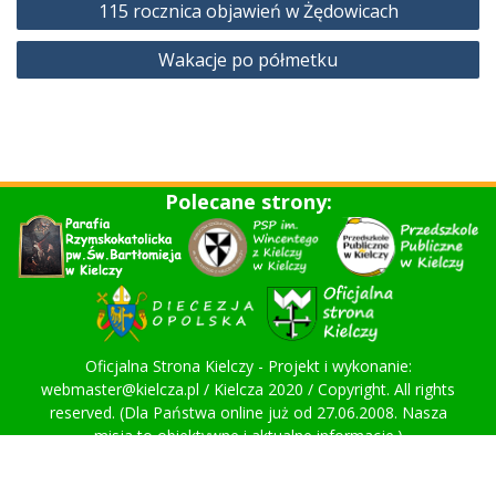
115 rocznica objawień w Żędowicach
wpisu
Wakacje po półmetku
Polecane strony:
Oficjalna Strona Kielczy - Projekt i wykonanie:
webmaster@kielcza.pl / Kielcza 2020 / Copyright. All rights
reserved. (Dla Państwa online już od 27.06.2008. Nasza
misja to obiektywne i aktualne informacje.)
Proudly powered by WordPress
|
Education Hub by
WEN
Themes