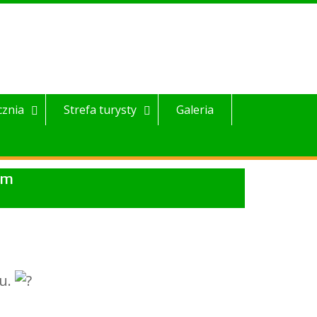
cznia
Strefa turysty
Galeria
um
ru.