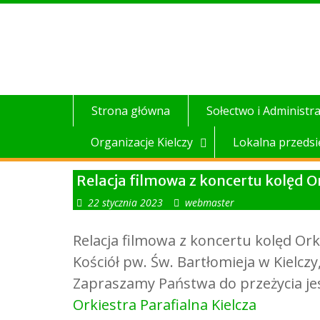
Skip
to
content
Strona główna
Sołectwo i Administra
Organizacje Kielczy
Lokalna przedsi
Relacja filmowa z koncertu kolęd Or
22 stycznia 2023
webmaster
Relacja filmowa z koncertu kolęd Orki
Kościół pw. Św. Bartłomieja w Kielczy
Zapraszamy Państwa do przeżycia je
Orkiestra Parafialna Kielcza