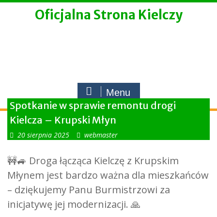
Skip
Oficjalna Strona Kielczy
to
content
Menu
Spotkanie w sprawie remontu drogi
Kielcza – Krupski Młyn
20 sierpnia 2025
webmaster
🚧🚙 Droga łącząca Kielczę z Krupskim
Młynem jest bardzo ważna dla mieszkańców
– dziękujemy Panu Burmistrzowi za
inicjatywę jej modernizacji. 🙏