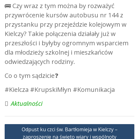
🚌 Czy wraz z tym można by rozważyć
przywrócenie kursów autobusu nr 144 z
przystanku przy przejeździe kolejowym w
Kielczy? Takie połączenia działały już w
przeszłości i byłyby ogromnym wsparciem
dla młodzieży szkolnej i mieszkańców
odwiedzających rodziny.
Co o tym sądzicie❓
#Kielcza
#KrupskiMłyn
#Komunikacja
Aktualności
Nawigacja
Odpust ku czci św. Bartłomieja w Kielczy –
wpisu
zaproszenie na święto wiary i wspólnoty