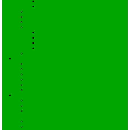
Wiadomości z Gminy
Wiadomości z Kielczy
Informacje dla pracowników
Komunikacja gminna
Propozycje “wolnego dnia”
Gospodarka odpadami w Gminie Zawadzkie
Nowe deklaracje – gorspodarka odpadami
Zasady segregacji odpadów
Harmonogram wywozu – Kielcza
Stawki opłat i płatności
Służby ratunkowe
Strefa ucznia
Przedszkole Publiczne w Kielczy
PSP im. Wincentego z Kielczy
Biblioteka w Kielczy
Kalendarz ucznia
Aktualności uczniowskie
Egzaminy a co dalej
Strefa turysty
Prezentacja Kielczy
Historia Kielczy
Wincenty z Kielczy – dominikanin, hagiograf i poeta
średniowiecza
Hymn Gaude Mater Polonia
Festiwal Gaude Mater Polonia