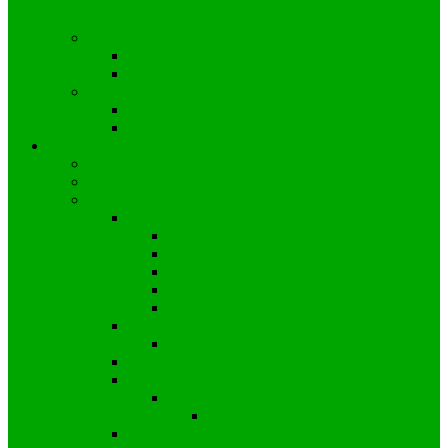
Wyborczy nr 53 a wyniki w Gminie
Zawadzkie
Wybory prezydenckie
2025
2020
Wybory europejskie
2024
2019
Strefa mieszkańca
Społeczność Kielczy
Parafia w Kielczy
Koronawirus
Sytuacja w Polsce
Wprowadzone obostrzenia
Zalecenia profilaktyczne
Informacje dla przedsiębiorstw
Informacje dla uczniów
Informacje dla pracowników
Sytuacja na świecie
Wiadomości ze świata
Sytuacja w Gminie
Sytuacja w Powiecie
Sytuacja w Kielczy
Wiadomości z Powiatu
Wiadomości z Polski