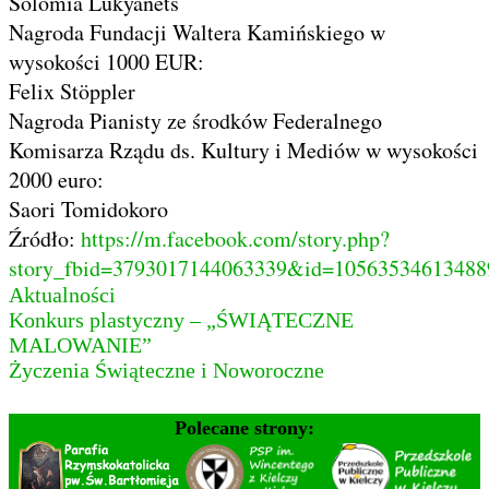
Solomia Lukyanets
Nagroda Fundacji Waltera Kamińskiego w
wysokości 1000 EUR:
Felix Stöppler
Nagroda Pianisty ze środków Federalnego
Komisarza Rządu ds. Kultury i Mediów w wysokości
2000 euro:
Saori Tomidokoro
Źródło:
https://m.facebook.com/story.php?
story_fbid=3793017144063339&id=10563534613488
Aktualności
Nawigacja
Konkurs plastyczny – „ŚWIĄTECZNE
MALOWANIE”
wpisu
Życzenia Świąteczne i Noworoczne
Polecane strony: