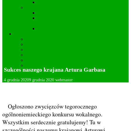
Projekty i realizacje Koła DFK w Kielczy
Statut Stowarzyszenia “Wincentego z Kielczy”
Zarząd Stowarzyszenia “Wincentego z Kielczy”
Cele działania Stowarzyszenia “Wincentego z
Kielczy”
Statut Stowarzyszenia “Wincentego z Kielczy”
Lokalna przedsiębiorczość
Apteka
Kamieniarstwo
Usługi fotograficzne
Kwiaciarnia – Ogrodnictwo
Wideofilmowanie
Mechanika pojazdowa
Sukces naszego krajana Artura Garbasa
Deklaracja dostępności
4 grudnia 2020
9 grudnia 2020
webmaster
Ogłoszono zwycięzców tegorocznego
ogólnoniemieckiego konkursu wokalnego.
Wszystkim serdecznie gratulujemy! Tu w
szczególności naszemu krajanowi Arturowi