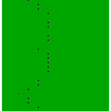
Samorządowe informacje wyborcze 2024
Wybory Burmistrza i Rady Miejskiej
Kandydat i KWW Mariusza
Stachowskiego
Kandydat i KWW Michała Rytel
Kandydat i KWW Marcina Freinika
“Nasza Gmina”
Kandydat i KWW Adama Saternus
Wyniki wyborów – Burmistrz, Rada
Miejska 2024
Wybory Rady Powiatu
KWW Ziemia Strzelecka
KWW Młodzi dla Powiatu
KKW Koalicja Obywatelska
KWW Śląscy Samorządowcy
Wyniki wyborów – Rada
Powiatowa 2024
Wybory Sejmiku Wojewódzkiego
Wyniki wyborów – Sejmik Wojewódzki
2018
Wybory parlamentarne
2023
2019
Wybory do Senatu 2019 – Okręg