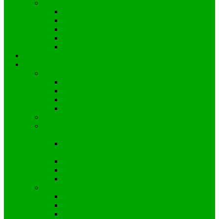
Nasze zabytki
Kapliczka św. Nepomucena
Kościół Parafialny pw. św Bartłomieja
Stara Chata
Grodzisko – Kopiec
Zbiorowa Mogiła Powstańców Śląskich
Galeria
Organizacje Kielczy
Ochotnicza Straż Pożarna w Kielczy
Zarząd OSP
Cele działania OSP w Kielczy:
Aktualności OSP
Działania ratunkowe OSP
Stowarzyszenie “Bliżej Szkoły”
Stowarzyszenie Na Rzecz Rozwoju Gminy Zawadzkie
“Lubię tu żyć”
Zarząd Stowarzyszenia Na Rzecz Rozwoju
Gminy Zawadzkie – “Lubię tu żyć”
Statut Stowarzyszenia “Lubię tu żyć”
Cele działania Stowarzyszenia “Lubię tu żyć”
Projekty Stowarzyszenia „Lubię tu żyć”
Koło DFK w Kielczy
Zarząd koła DFK w Kielczy
Cele działania Koła DFK w Kielczy:
Statut Koła DFK w Kielczy