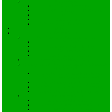
Nasze zabytki
Kapliczka św. Nepomucena
Kościół Parafialny pw. św Bartłomieja
Stara Chata
Grodzisko – Kopiec
Zbiorowa Mogiła Powstańców Śląskich
Galeria
Organizacje Kielczy
Ochotnicza Straż Pożarna w Kielczy
Zarząd OSP
Cele działania OSP w Kielczy:
Aktualności OSP
Działania ratunkowe OSP
Stowarzyszenie “Bliżej Szkoły”
Stowarzyszenie Na Rzecz Rozwoju Gminy Zawadzkie
“Lubię tu żyć”
Zarząd Stowarzyszenia Na Rzecz Rozwoju
Gminy Zawadzkie – “Lubię tu żyć”
Statut Stowarzyszenia “Lubię tu żyć”
Cele działania Stowarzyszenia “Lubię tu żyć”
Projekty Stowarzyszenia „Lubię tu żyć”
Koło DFK w Kielczy
Zarząd koła DFK w Kielczy
Cele działania Koła DFK w Kielczy:
Statut Koła DFK w Kielczy