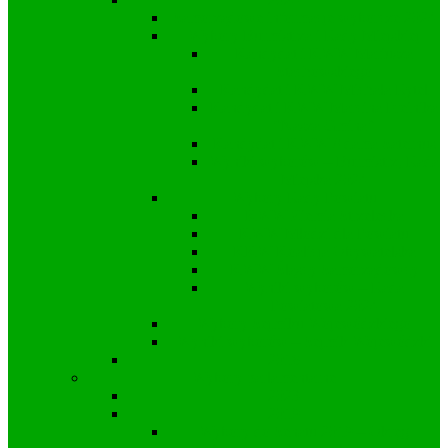
Samorządowe informacje wyborcze 2024
Wybory Burmistrza i Rady Miejskiej
Kandydat i KWW Mariusza
Stachowskiego
Kandydat i KWW Michała Rytel
Kandydat i KWW Marcina Freinika
“Nasza Gmina”
Kandydat i KWW Adama Saternus
Wyniki wyborów – Burmistrz, Rada
Miejska 2024
Wybory Rady Powiatu
KWW Ziemia Strzelecka
KWW Młodzi dla Powiatu
KKW Koalicja Obywatelska
KWW Śląscy Samorządowcy
Wyniki wyborów – Rada
Powiatowa 2024
Wybory Sejmiku Wojewódzkiego
Wyniki wyborów – Sejmik Wojewódzki
2018
Wybory parlamentarne
2023
2019
Wybory do Senatu 2019 – Okręg