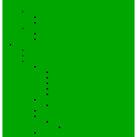
Wyborczy nr 53 a wyniki w Gminie
Zawadzkie
Wybory prezydenckie
2025
2020
Wybory europejskie
2024
2019
Strefa mieszkańca
Społeczność Kielczy
Parafia w Kielczy
Koronawirus
Sytuacja w Polsce
Wprowadzone obostrzenia
Zalecenia profilaktyczne
Informacje dla przedsiębiorstw
Informacje dla uczniów
Informacje dla pracowników
Sytuacja na świecie
Wiadomości ze świata
Sytuacja w Gminie
Sytuacja w Powiecie
Sytuacja w Kielczy
Wiadomości z Powiatu
Wiadomości z Polski