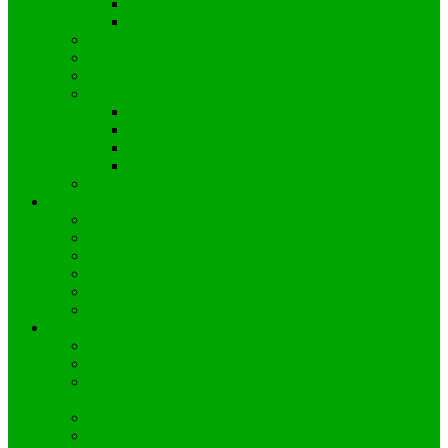
Wiadomości z Gminy
Wiadomości z Kielczy
Informacje dla pracowników
Komunikacja gminna
Propozycje “wolnego dnia”
Gospodarka odpadami w Gminie Zawadzkie
Nowe deklaracje – gorspodarka odpadami
Zasady segregacji odpadów
Harmonogram wywozu – Kielcza
Stawki opłat i płatności
Służby ratunkowe
Strefa ucznia
Przedszkole Publiczne w Kielczy
PSP im. Wincentego z Kielczy
Biblioteka w Kielczy
Kalendarz ucznia
Aktualności uczniowskie
Egzaminy a co dalej
Strefa turysty
Prezentacja Kielczy
Historia Kielczy
Wincenty z Kielczy – dominikanin, hagiograf i poeta
średniowiecza
Hymn Gaude Mater Polonia
Festiwal Gaude Mater Polonia