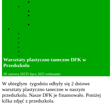
Projekty i realizacje Koła DFK w Kielczy
Statut Stowarzyszenia “Wincentego z Kielczy”
Zarząd Stowarzyszenia “Wincentego z Kielczy”
Cele działania Stowarzyszenia “Wincentego z
Kielczy”
Statut Stowarzyszenia “Wincentego z Kielczy”
Lokalna przedsiębiorczość
Apteka
Kamieniarstwo
Usługi fotograficzne
Kwiaciarnia – Ogrodnictwo
Wideofilmowanie
Mechanika pojazdowa
Warsztaty plastyczno taneczne DFK w
Deklaracja dostępności
Przedszkolu
28 czerwca 2023
5 lipca 2023
webmaster
W ubiegłym tygodniu odbyły się 2 dniowe
warsztaty plastyczno taneczne w naszym
przedszkolu. Nasze DFK je finansowało. Poniżej
kilka zdjęć z przedszkola.