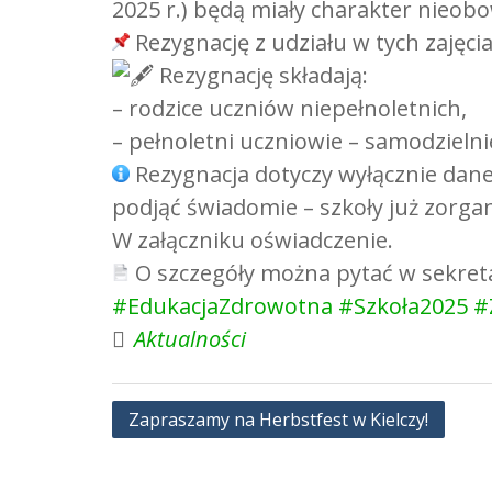
2025 r.) będą miały charakter nieob
Rezygnację z udziału w tych zajęc
Rezygnację składają:
– rodzice uczniów niepełnoletnich,
– pełnoletni uczniowie – samodzielni
Rezygnacja dotyczy wyłącznie daneg
podjąć świadomie – szkoły już zorga
W załączniku oświadczenie.
O szczegóły można pytać w sekretar
#EdukacjaZdrowotna
#Szkoła2025
#
Aktualności
Nawigacja
Zapraszamy na Herbstfest w Kielczy!
wpisu