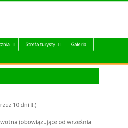
cznia
Strefa turysty
Galeria
ez 10 dni !!!)
rowotna (obowiązujące od września