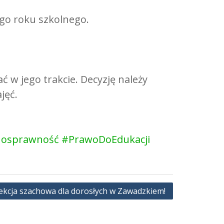
ego roku szkolnego.
 w jego trakcie. Decyzję należy
jęć.
nosprawność
#PrawoDoEdukacji
kcja szachowa dla dorosłych w Zawadzkiem!