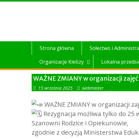
Skip
to
content
Strona główna
Sołectwo i Administra
Organizacje Kielczy
Lokalna przedsi
WAŻNE ZMIANY w organizacji zajęć
15 września 2025
webmaster
WAŻNE ZMIANY w organizacji zaj
Rezygnacja możliwa tylko do 25 wr
Szanowni Rodzice i Opiekunowie,
zgodnie z decyzją Ministerstwa Eduk