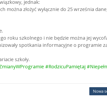
owiązkowy, jednak:
iach można złożyć wyłącznie do 25 września dan
e.
o roku szkolnego i nie będzie można jej wycofać
nizowały spotkania informacyjne o programie za
iacie szkoły.
ZmianyWProgramie
#RodzicuPamiętaj
#Niepeł
Nowa se