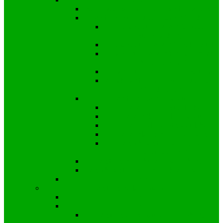
Samorządowe informacje wyborcze 2024
Wybory Burmistrza i Rady Miejskiej
Kandydat i KWW Mariusza
Stachowskiego
Kandydat i KWW Michała Rytel
Kandydat i KWW Marcina Freinika
“Nasza Gmina”
Kandydat i KWW Adama Saternus
Wyniki wyborów – Burmistrz, Rada
Miejska 2024
Wybory Rady Powiatu
KWW Ziemia Strzelecka
KWW Młodzi dla Powiatu
KKW Koalicja Obywatelska
KWW Śląscy Samorządowcy
Wyniki wyborów – Rada
Powiatowa 2024
Wybory Sejmiku Wojewódzkiego
Wyniki wyborów – Sejmik Wojewódzki
2018
Wybory parlamentarne
2023
2019
Wybory do Senatu 2019 – Okręg