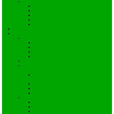
Nasze zabytki
Kapliczka św. Nepomucena
Kościół Parafialny pw. św Bartłomieja
Stara Chata
Grodzisko – Kopiec
Zbiorowa Mogiła Powstańców Śląskich
Galeria
Organizacje Kielczy
Ochotnicza Straż Pożarna w Kielczy
Zarząd OSP
Cele działania OSP w Kielczy:
Aktualności OSP
Działania ratunkowe OSP
Stowarzyszenie “Bliżej Szkoły”
Stowarzyszenie Na Rzecz Rozwoju Gminy Zawadzkie
“Lubię tu żyć”
Zarząd Stowarzyszenia Na Rzecz Rozwoju
Gminy Zawadzkie – “Lubię tu żyć”
Statut Stowarzyszenia “Lubię tu żyć”
Cele działania Stowarzyszenia “Lubię tu żyć”
Projekty Stowarzyszenia „Lubię tu żyć”
Koło DFK w Kielczy
Zarząd koła DFK w Kielczy
Cele działania Koła DFK w Kielczy:
Statut Koła DFK w Kielczy