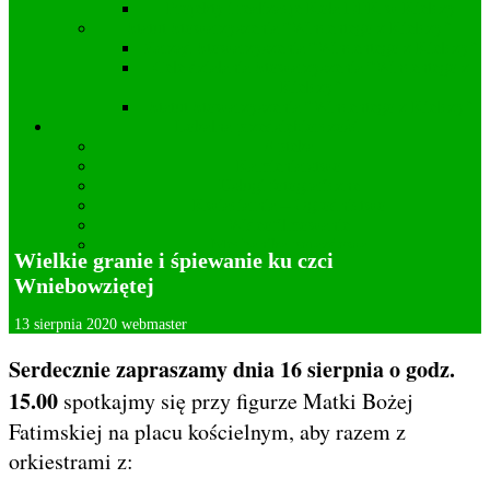
Projekty i realizacje Koła DFK w Kielczy
Statut Stowarzyszenia “Wincentego z Kielczy”
Zarząd Stowarzyszenia “Wincentego z Kielczy”
Cele działania Stowarzyszenia “Wincentego z
Kielczy”
Statut Stowarzyszenia “Wincentego z Kielczy”
Lokalna przedsiębiorczość
Apteka
Kamieniarstwo
Usługi fotograficzne
Kwiaciarnia – Ogrodnictwo
Wideofilmowanie
Mechanika pojazdowa
Wielkie granie i śpiewanie ku czci
Deklaracja dostępności
Wniebowziętej
13 sierpnia 2020
webmaster
Serdecznie zapraszamy dnia 16 sierpnia o godz.
15.00
spotkajmy się przy figurze Matki Bożej
Fatimskiej na placu kościelnym, aby razem z
orkiestrami z: