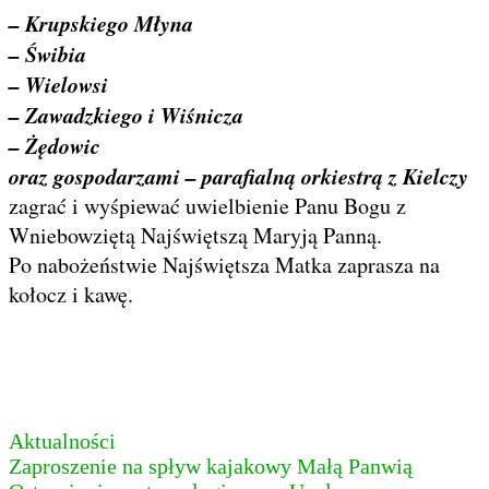
– Krupskiego Młyna
– Świbia
– Wielowsi
– Zawadzkiego i Wiśnicza
– Żędowic
oraz gospodarzami – parafialną orkiestrą z Kielczy
zagrać i wyśpiewać uwielbienie Panu Bogu z
Wniebowziętą Najświętszą Maryją Panną.
Po nabożeństwie Najświętsza Matka zaprasza na
kołocz i kawę.
Aktualności
Nawigacja
Zaproszenie na spływ kajakowy Małą Panwią