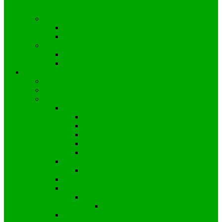
Wyborczy nr 53 a wyniki w Gminie
Zawadzkie
Wybory prezydenckie
2025
2020
Wybory europejskie
2024
2019
Strefa mieszkańca
Społeczność Kielczy
Parafia w Kielczy
Koronawirus
Sytuacja w Polsce
Wprowadzone obostrzenia
Zalecenia profilaktyczne
Informacje dla przedsiębiorstw
Informacje dla uczniów
Informacje dla pracowników
Sytuacja na świecie
Wiadomości ze świata
Sytuacja w Gminie
Sytuacja w Powiecie
Sytuacja w Kielczy
Wiadomości z Powiatu
Wiadomości z Polski