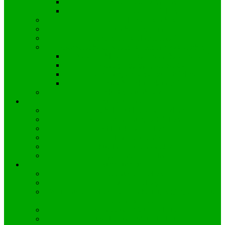
Wiadomości z Gminy
Wiadomości z Kielczy
Informacje dla pracowników
Komunikacja gminna
Propozycje “wolnego dnia”
Gospodarka odpadami w Gminie Zawadzkie
Nowe deklaracje – gorspodarka odpadami
Zasady segregacji odpadów
Harmonogram wywozu – Kielcza
Stawki opłat i płatności
Służby ratunkowe
Strefa ucznia
Przedszkole Publiczne w Kielczy
PSP im. Wincentego z Kielczy
Biblioteka w Kielczy
Kalendarz ucznia
Aktualności uczniowskie
Egzaminy a co dalej
Strefa turysty
Prezentacja Kielczy
Historia Kielczy
Wincenty z Kielczy – dominikanin, hagiograf i poeta
średniowiecza
Hymn Gaude Mater Polonia
Festiwal Gaude Mater Polonia