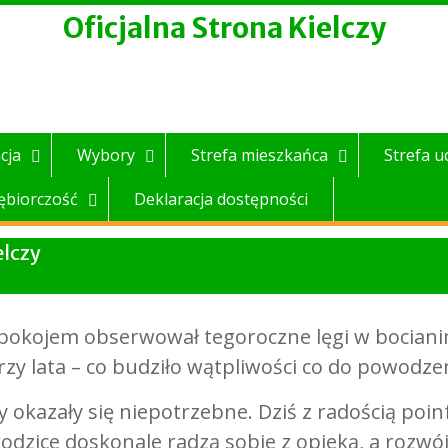
Oficjalna Strona Kielczy
cja
Wybory
Strefa mieszkańca
Strefa u
ębiorczość
Deklaracja dostępności
elczy
epokojem obserwował tegoroczne lęgi w bocianim
rzy lata – co budziło wątpliwości co do powodze
y okazały się niepotrzebne. Dziś z radością poin
rodzice doskonale radzą sobie z opieką, a rozwój