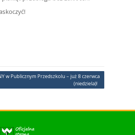
askoczyć!
w Publicznym Przedszkolu – już 8 czerwca
(niedziela)!