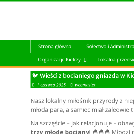
Skip
to
content
Strona główna
Sołectwo i Administra
Organizacje Kielczy
Lokalna przedsi
🐦 Wieści z bocianiego gniazda w Ki
1 czerwca 2025
webmaster
Nasz lokalny miłośnik przyrody z ni
młoda para, a samiec miał zaledwie t
Na szczęście – jak relacjonuje – obaw
trzy młode bociany
! 🐣🐣🐣 Młodzi 