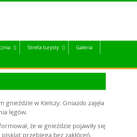
cznia
Strefa turysty
Galeria
 gnieździe w Kielczy. Gniazdo zajęła
nia lęgów.
formował, że w gnieździe pojawiły się
 piskląt przebiega bez zakłóceń.