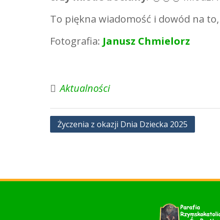
To piękna wiadomość i dowód na to, 
Fotografia:
Janusz Chmielorz
Aktualności
Nawigacja
Życzenia z okazji Dnia Dziecka 2025
wpisu