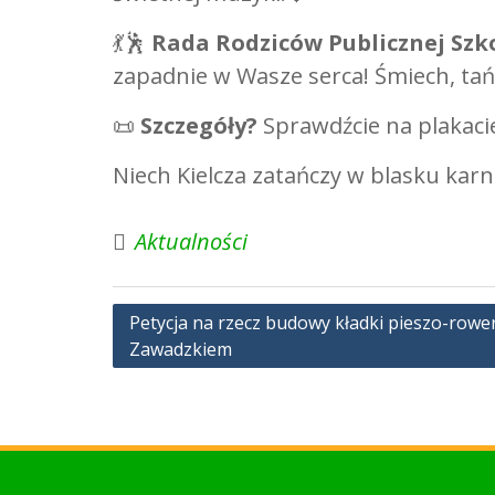
💃🕺
Rada Rodziców Publicznej Szko
zapadnie w Wasze serca! Śmiech, ta
📜
Szczegóły?
Sprawdźcie na plakacie 
Niech Kielcza zatańczy w blasku kar
Aktualności
Nawigacja
Petycja na rzecz budowy kładki pieszo-rowe
Zawadzkiem
wpisu