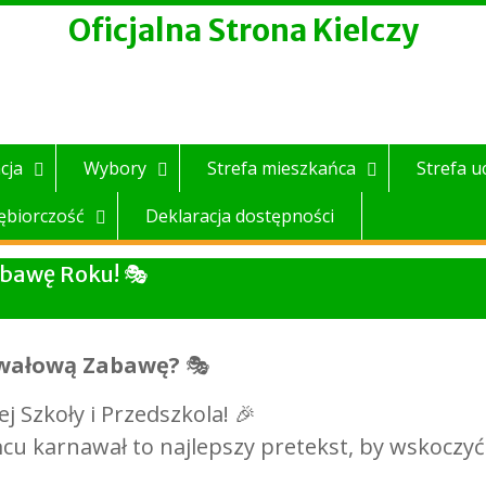
Oficjalna Strona Kielczy
cja
Wybory
Strefa mieszkańca
Strefa u
ębiorczość
Deklaracja dostępności
bawę Roku! 🎭
awałową Zabawę?
🎭
 Szkoły i Przedszkola! 🎉
cu karnawał to najlepszy pretekst, by wskoczyć