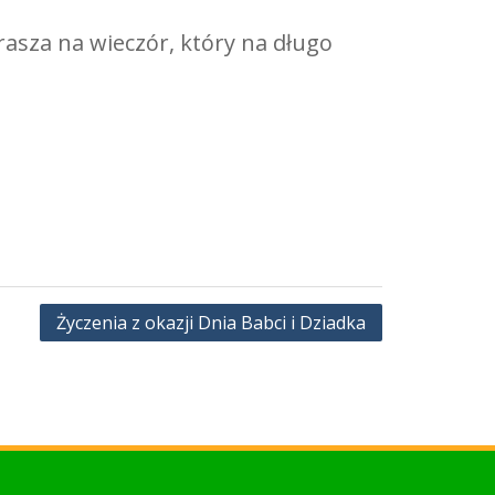
asza na wieczór, który na długo
Życzenia z okazji Dnia Babci i Dziadka