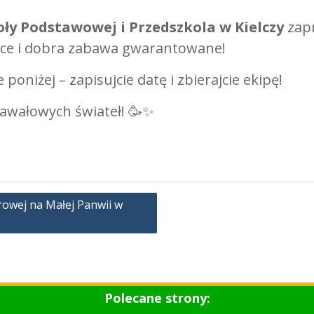
ły Podstawowej i Przedszkola w Kielczy
zapr
ńce i dobra zabawa gwarantowane!
poniżej – zapisujcie datę i zbierajcie ekipę!
nawałowych świateł! 🥳✨
rowej na Małej Panwii w
Polecane strony: