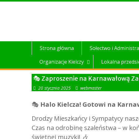
Skip
to
content
Strona główna
Sołectwo i Administra
Organizacje Kielczy
Lokalna przedsi
🎭 Zaproszenie na Karnawałową Za
20 stycznia 2025
webmaster
🎭
Halo Kielcza! Gotowi na Karn
Drodzy Mieszkańcy i Sympatycy naszej
Czas na odrobinę szaleństwa – w koń
świetnej muzyki! 🎶