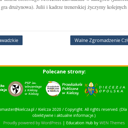
gra drużynowa). Julii i kadrze trenerskiej życzymy kolejnych
awadzkie
Walne Zgromadzenie Czł
Polecane strony:
bmaster@kielcza.pl / Kielcza 2020 / Copyright. All rights reserved. (D
obiektywne i aktualne informacje.)
Proudly powered by WordPress
|
Education Hub by
WEN Themes