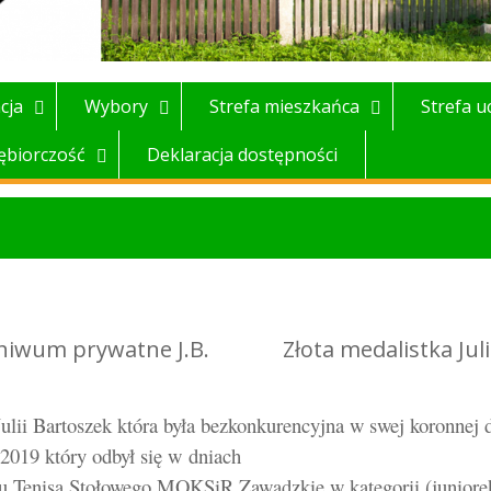
cja
Wybory
Strefa mieszkańca
Strefa u
ębiorczość
Deklaracja dostępności
rchiwum prywatne J.B.
Złota medalistka Jul
Julii Bartoszek która była bezkonkurencyjna w swej koronnej 
2019 który odbył się w
dniach
bu Tenisa Stołowego MOKSiR Zawadzkie w kategorii (juniore