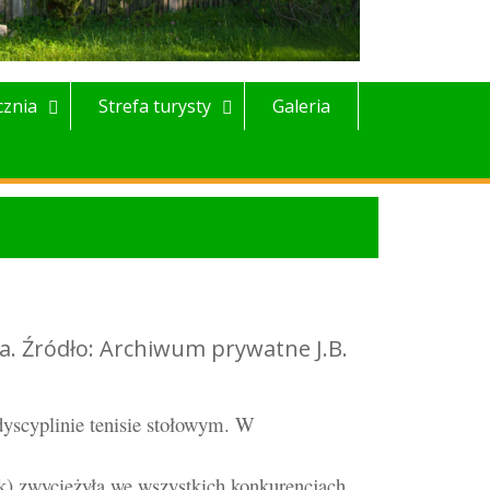
cznia
Strefa turysty
Galeria
ia. Źródło: Archiwum prywatne J.B.
dyscyplinie tenisie stołowym. W
k) zwyciężyła we wszystkich konkurencjach