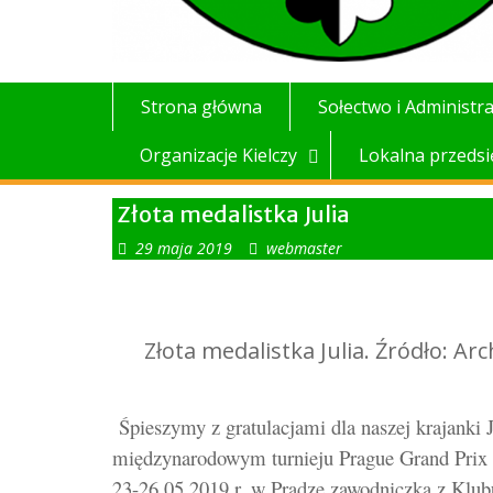
Strona główna
Sołectwo i Administra
Organizacje Kielczy
Lokalna przedsi
Złota medalistka Julia
29 maja 2019
webmaster
Złota medalistka Julia. Źródło: A
Śpieszymy z gratulacjami dla naszej krajanki 
międzynarodowym turnieju P
rague Grand Prix 
23-26.05.2019 r. w Pradze zawodniczka z Klu