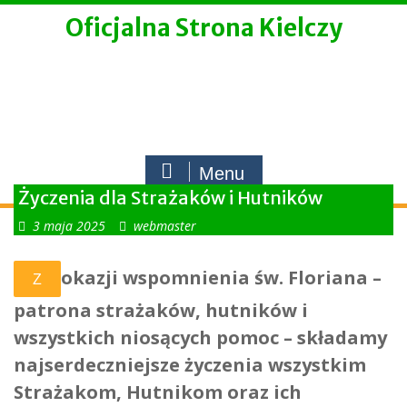
Skip
Oficjalna Strona Kielczy
to
content
Menu
Życzenia dla Strażaków i Hutników
3 maja 2025
webmaster
okazji wspomnienia św. Floriana –
Z
patrona strażaków, hutników i
wszystkich niosących pomoc – składamy
najserdeczniejsze życzenia wszystkim
Strażakom, Hutnikom oraz ich