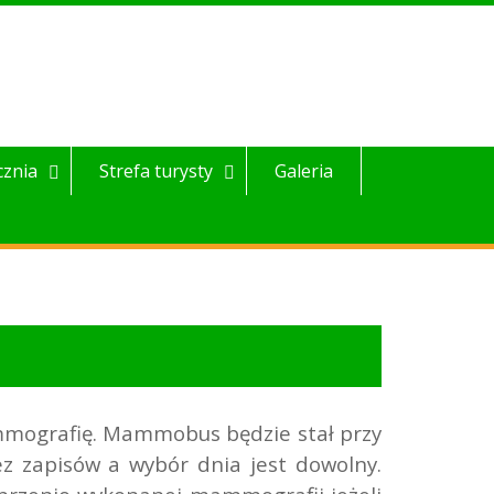
cznia
Strefa turysty
Galeria
mmografię. Mammobus będzie stał przy
ez zapisów a wybór dnia jest dowolny.