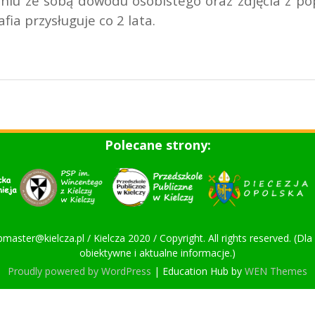
niu ze sobą dowodu osobistego oraz zdjęcia z po
a przysługuje co 2 lata.
Polecane strony:
bmaster@kielcza.pl / Kielcza 2020 / Copyright. All rights reserved. (D
obiektywne i aktualne informacje.)
Proudly powered by WordPress
|
Education Hub by
WEN Themes