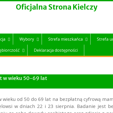
Oficjalna Strona Kielczy
cja
Wybory
Strefa mieszkańca
Strefa u
ębiorczość
Deklaracja dostępności
 w wieku 50-69 lat
wieku od 50 do 69 lat na bezpłatną cyfrową ma
owsi w dniach 22 i 23 sierpnia. Badanie jest b