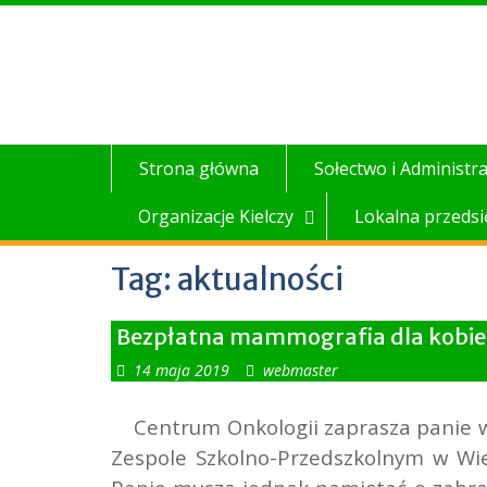
Skip
to
content
Strona główna
Sołectwo i Administra
Organizacje Kielczy
Lokalna przedsi
Tag:
aktualności
Bezpłatna mammografia dla kobiet
14 maja 2019
webmaster
Centrum Onkologii zaprasza panie w 
Zespole Szkolno-Przedszkolnym w Wiel