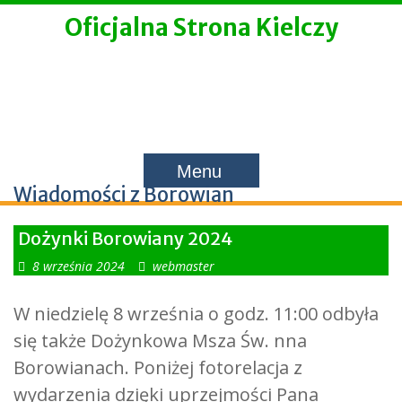
Skip
Oficjalna Strona Kielczy
to
content
Menu
Category:
Wiadomości z Borowian
Dożynki Borowiany 2024
8 września 2024
webmaster
W niedzielę 8 września o godz. 11:00 odbyła
się także Dożynkowa Msza Św. nna
Borowianach. Poniżej fotorelacja z
wydarzenia dzięki uprzejmości Pana