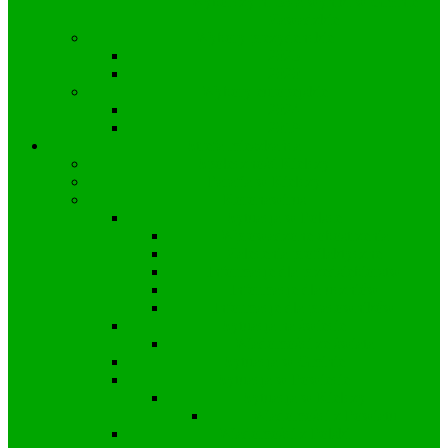
Wyborczy nr 53 a wyniki w Gminie
Zawadzkie
Wybory prezydenckie
2025
2020
Wybory europejskie
2024
2019
Strefa mieszkańca
Społeczność Kielczy
Parafia w Kielczy
Koronawirus
Sytuacja w Polsce
Wprowadzone obostrzenia
Zalecenia profilaktyczne
Informacje dla przedsiębiorstw
Informacje dla uczniów
Informacje dla pracowników
Sytuacja na świecie
Wiadomości ze świata
Sytuacja w Gminie
Sytuacja w Powiecie
Sytuacja w Kielczy
Wiadomości z Powiatu
Wiadomości z Polski