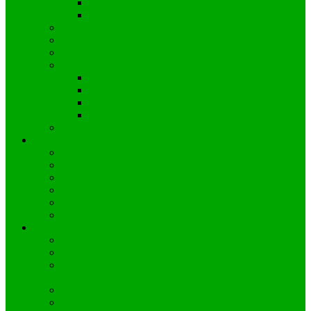
Wiadomości z Gminy
Wiadomości z Kielczy
Informacje dla pracowników
Komunikacja gminna
Propozycje “wolnego dnia”
Gospodarka odpadami w Gminie Zawadzkie
Nowe deklaracje – gorspodarka odpadami
Zasady segregacji odpadów
Harmonogram wywozu – Kielcza
Stawki opłat i płatności
Służby ratunkowe
Strefa ucznia
Przedszkole Publiczne w Kielczy
PSP im. Wincentego z Kielczy
Biblioteka w Kielczy
Kalendarz ucznia
Aktualności uczniowskie
Egzaminy a co dalej
Strefa turysty
Prezentacja Kielczy
Historia Kielczy
Wincenty z Kielczy – dominikanin, hagiograf i poeta
średniowiecza
Hymn Gaude Mater Polonia
Festiwal Gaude Mater Polonia