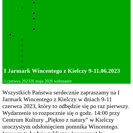
Projekty i realizacje Koła DFK w Kielczy
Statut Stowarzyszenia “Wincentego z Kielczy”
Zarząd Stowarzyszenia “Wincentego z Kielczy”
Cele działania Stowarzyszenia “Wincentego z
Kielczy”
Statut Stowarzyszenia “Wincentego z Kielczy”
Lokalna przedsiębiorczość
Apteka
Kamieniarstwo
Usługi fotograficzne
Kwiaciarnia – Ogrodnictwo
Wideofilmowanie
Mechanika pojazdowa
I Jarmark Wincentego z Kielczy 9-11.06.2023
Deklaracja dostępności
1 czerwca 2023
26 maja 2026
webmaster
Wszystkich Państwa serdecznie zapraszamy na I
Jarmark Wincentego z Kielczy w dniach 9-11
czerwca 2023, który to odbędzie się po raz pierwszy.
Wydarzenie to rozpocznie się o godz. 14:00 przy
Centrum Kultury „Piękno z natury” w Kielczy
uroczystym odsłonięciem pomnika Wincentego.