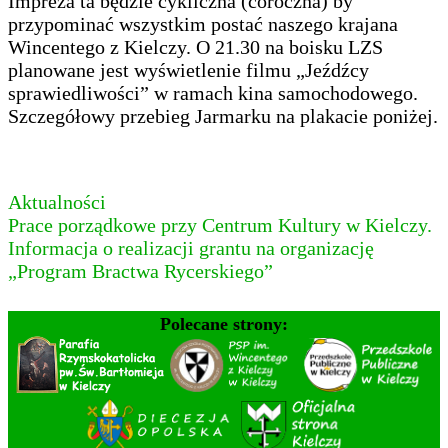
Impreza ta będzie cykliczna (coroczna) by
przypominać wszystkim postać naszego krajana
Wincentego z Kielczy. O 21.30 na boisku LZS
planowane jest wyświetlenie filmu „Jeźdźcy
sprawiedliwości” w ramach kina samochodowego.
Szczegółowy przebieg Jarmarku na plakacie poniżej.
Aktualności
Nawigacja
Prace porządkowe przy Centrum Kultury w Kielczy.
Informacja o realizacji grantu na organizację
wpisu
„Program Bractwa Rycerskiego”
Polecane strony: