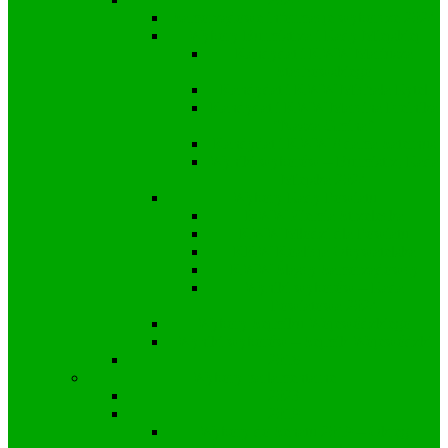
Samorządowe informacje wyborcze 2024
Wybory Burmistrza i Rady Miejskiej
Kandydat i KWW Mariusza
Stachowskiego
Kandydat i KWW Michała Rytel
Kandydat i KWW Marcina Freinika
“Nasza Gmina”
Kandydat i KWW Adama Saternus
Wyniki wyborów – Burmistrz, Rada
Miejska 2024
Wybory Rady Powiatu
KWW Ziemia Strzelecka
KWW Młodzi dla Powiatu
KKW Koalicja Obywatelska
KWW Śląscy Samorządowcy
Wyniki wyborów – Rada
Powiatowa 2024
Wybory Sejmiku Wojewódzkiego
Wyniki wyborów – Sejmik Wojewódzki
2018
Wybory parlamentarne
2023
2019
Wybory do Senatu 2019 – Okręg