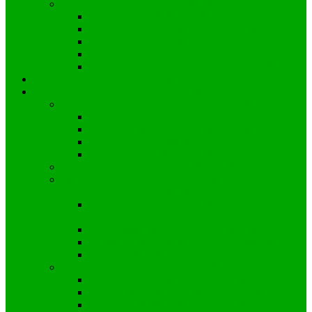
Nasze zabytki
Kapliczka św. Nepomucena
Kościół Parafialny pw. św Bartłomieja
Stara Chata
Grodzisko – Kopiec
Zbiorowa Mogiła Powstańców Śląskich
Galeria
Organizacje Kielczy
Ochotnicza Straż Pożarna w Kielczy
Zarząd OSP
Cele działania OSP w Kielczy:
Aktualności OSP
Działania ratunkowe OSP
Stowarzyszenie “Bliżej Szkoły”
Stowarzyszenie Na Rzecz Rozwoju Gminy Zawadzkie
“Lubię tu żyć”
Zarząd Stowarzyszenia Na Rzecz Rozwoju
Gminy Zawadzkie – “Lubię tu żyć”
Statut Stowarzyszenia “Lubię tu żyć”
Cele działania Stowarzyszenia “Lubię tu żyć”
Projekty Stowarzyszenia „Lubię tu żyć”
Koło DFK w Kielczy
Zarząd koła DFK w Kielczy
Cele działania Koła DFK w Kielczy:
Statut Koła DFK w Kielczy