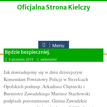
Skip
Oficjalna Strona Kielczy
to
content
Menu
Będzie bezpieczniej.
5 września 2019
webmaster
Jak dowiadujemy się w dniu dzisiejszym
Komendant Powiatowy Policji w Strzelcach
Opolskich podinsp. Arkadiusz Chętnicki i
Burmistrz Zawadzkiego Mariusz Stachowski
podpisali porozumienie. Gmina Zawadzkie