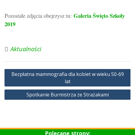
Galeria Święto Szkoły
Pozostałe zdjęcia obejrzysz tu:
2019
Aktualności
Nawigacja
Bezpłatna mammografia dla kobiet w wieku 50-69
wpisu
lat
Spotkanie Burmistrza ze Strażakami
Polecane strony: