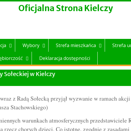
Oficjalna Strona Kielczy
cja
Wybory
Strefa mieszkańca
Strefa u
ębiorczość
Deklaracja dostępności
Sołeckiej w Kielczy
s wraz z Radą Sołecką przyjął wyzwanie w ramach akcj
usza Stachowskiego)
miennych warunkach atmosferycznych przedstawiciele R
na rzecz chorych dzieci. Co istotne, zgodnie z zasadam