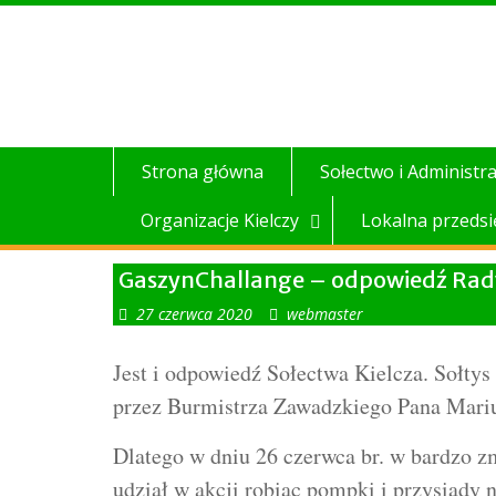
Skip
to
content
Strona główna
Sołectwo i Administra
Organizacje Kielczy
Lokalna przedsi
GaszynChallange – odpowiedź Rady 
27 czerwca 2020
webmaster
Jest i odpowiedź Sołectwa Kielcza. Sołty
przez Burmistrza Zawadzkiego Pana Mari
Dlatego w dniu 26 czerwca br. w bardzo z
udział w akcji robiąc pompki i przysiady 