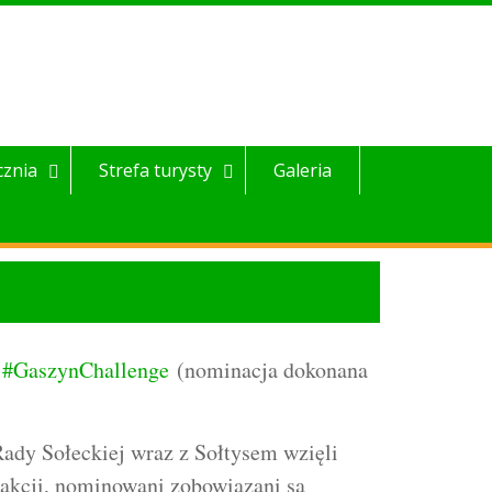
cznia
Strefa turysty
Galeria
i
#
GaszynChallenge
(nominacja dokonana
ady Sołeckiej wraz z Sołtysem wzięli
i akcji, nominowani zobowiązani są