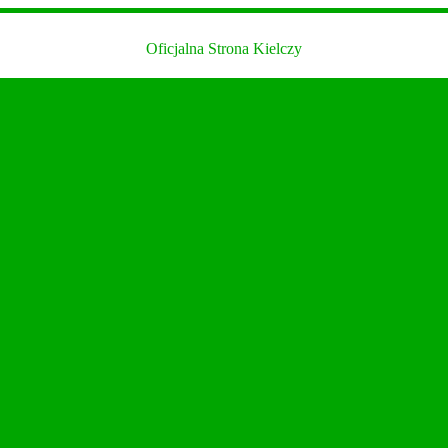
Oficjalna Strona Kielczy