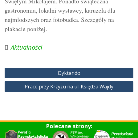
Świętym Mikołajem. Ponadto świąteczna
gastronomia, lokalni wystawcy, karuzela dla
najmłodszych oraz fotobudka. Szczegóły na
plakacie poniżej.
Aktualności
Nawigacja
Dyktando
wpisu
Prace przy Krzyżu na ul. Księdza Wajdy
Polecane strony: