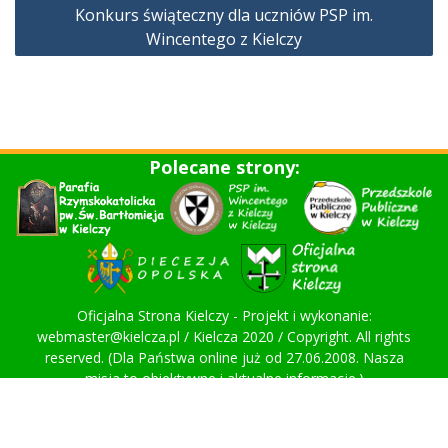
Konkurs świąteczny dla uczniów PSP im.
Wincentego z Kielczy
Polecane strony:
Oficjalna Strona Kielczy - Projekt i wykonanie:
webmaster@kielcza.pl / Kielcza 2020 / Copyright. All rights
reserved. (Dla Państwa online już od 27.06.2008. Nasza
misja to obiektywne i aktualne informacje.)
Proudly powered by WordPress
|
Education Hub by
WEN
Themes