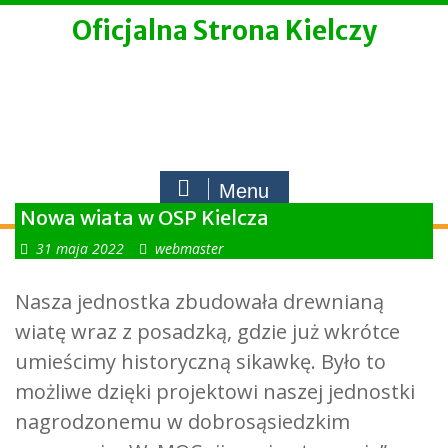
Skip
Oficjalna Strona Kielczy
to
content
Menu
Nowa wiata w OSP Kielcza
31 maja 2022
webmaster
Nasza jednostka zbudowała drewnianą
wiatę wraz z posadzką, gdzie już wkrótce
umieścimy historyczną sikawkę. Było to
możliwe dzięki projektowi naszej jednostki
nagrodzonemu w dobrosąsiedzkim