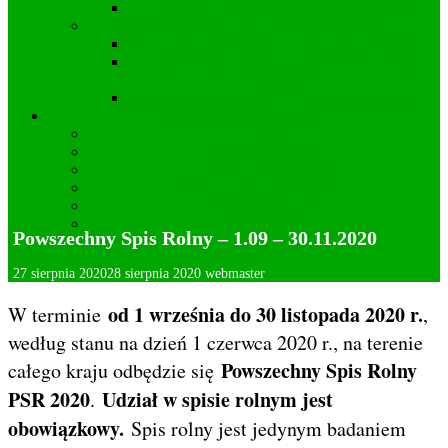
Projekty i realizacje Koła DFK w Kielczy
Statut Stowarzyszenia “Wincentego z Kielczy”
Zarząd Stowarzyszenia “Wincentego z Kielczy”
Cele działania Stowarzyszenia “Wincentego z
Kielczy”
Statut Stowarzyszenia “Wincentego z Kielczy”
Lokalna przedsiębiorczość
Apteka
Kamieniarstwo
Usługi fotograficzne
Kwiaciarnia – Ogrodnictwo
Wideofilmowanie
Mechanika pojazdowa
Powszechny Spis Rolny – 1.09 – 30.11.2020
Deklaracja dostępności
27 sierpnia 2020
28 sierpnia 2020
webmaster
od 1 września do 30 listopada 2020 r.
W terminie
,
według stanu na dzień 1 czerwca 2020 r., na terenie
Powszechny Spis Rolny
całego kraju odbędzie się
PSR 2020
Udział w spisie rolnym jest
.
obowiązkowy.
Spis rolny jest jedynym badaniem