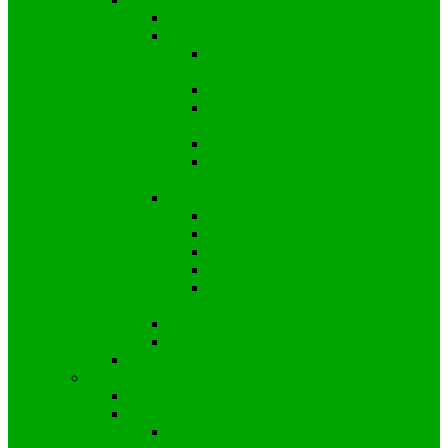
Samorządowe informacje wyborcze 2024
Wybory Burmistrza i Rady Miejskiej
Kandydat i KWW Mariusza
Stachowskiego
Kandydat i KWW Michała Rytel
Kandydat i KWW Marcina Freinika
“Nasza Gmina”
Kandydat i KWW Adama Saternus
Wyniki wyborów – Burmistrz, Rada
Miejska 2024
Wybory Rady Powiatu
KWW Ziemia Strzelecka
KWW Młodzi dla Powiatu
KKW Koalicja Obywatelska
KWW Śląscy Samorządowcy
Wyniki wyborów – Rada
Powiatowa 2024
Wybory Sejmiku Wojewódzkiego
Wyniki wyborów – Sejmik Wojewódzki
2018
Wybory parlamentarne
2023
2019
Wybory do Senatu 2019 – Okręg