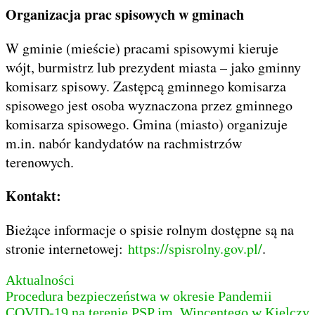
Organizacja prac spisowych w gminach
W gminie (mieście) pracami spisowymi kieruje
wójt, burmistrz lub prezydent miasta – jako gminny
komisarz spisowy. Zastępcą gminnego komisarza
spisowego jest osoba wyznaczona przez gminnego
komisarza spisowego. Gmina (miasto) organizuje
m.in. nabór kandydatów na rachmistrzów
terenowych.
Kontakt:
Bieżące informacje o spisie rolnym dostępne są na
stronie internetowej:
https://spisrolny.gov.pl/
.
Aktualności
Nawigacja
Procedura bezpieczeństwa w okresie Pandemii
COVID-19 na terenie PSP im. Wincentego w Kielczy