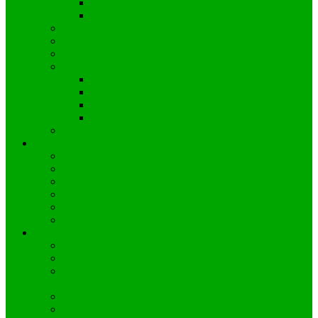
Wiadomości z Gminy
Wiadomości z Kielczy
Informacje dla pracowników
Komunikacja gminna
Propozycje “wolnego dnia”
Gospodarka odpadami w Gminie Zawadzkie
Nowe deklaracje – gorspodarka odpadami
Zasady segregacji odpadów
Harmonogram wywozu – Kielcza
Stawki opłat i płatności
Służby ratunkowe
Strefa ucznia
Przedszkole Publiczne w Kielczy
PSP im. Wincentego z Kielczy
Biblioteka w Kielczy
Kalendarz ucznia
Aktualności uczniowskie
Egzaminy a co dalej
Strefa turysty
Prezentacja Kielczy
Historia Kielczy
Wincenty z Kielczy – dominikanin, hagiograf i poeta
średniowiecza
Hymn Gaude Mater Polonia
Festiwal Gaude Mater Polonia