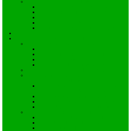
Nasze zabytki
Kapliczka św. Nepomucena
Kościół Parafialny pw. św Bartłomieja
Stara Chata
Grodzisko – Kopiec
Zbiorowa Mogiła Powstańców Śląskich
Galeria
Organizacje Kielczy
Ochotnicza Straż Pożarna w Kielczy
Zarząd OSP
Cele działania OSP w Kielczy:
Aktualności OSP
Działania ratunkowe OSP
Stowarzyszenie “Bliżej Szkoły”
Stowarzyszenie Na Rzecz Rozwoju Gminy Zawadzkie
“Lubię tu żyć”
Zarząd Stowarzyszenia Na Rzecz Rozwoju
Gminy Zawadzkie – “Lubię tu żyć”
Statut Stowarzyszenia “Lubię tu żyć”
Cele działania Stowarzyszenia “Lubię tu żyć”
Projekty Stowarzyszenia „Lubię tu żyć”
Koło DFK w Kielczy
Zarząd koła DFK w Kielczy
Cele działania Koła DFK w Kielczy:
Statut Koła DFK w Kielczy