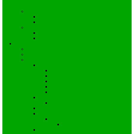
Wyborczy nr 53 a wyniki w Gminie
Zawadzkie
Wybory prezydenckie
2025
2020
Wybory europejskie
2024
2019
Strefa mieszkańca
Społeczność Kielczy
Parafia w Kielczy
Koronawirus
Sytuacja w Polsce
Wprowadzone obostrzenia
Zalecenia profilaktyczne
Informacje dla przedsiębiorstw
Informacje dla uczniów
Informacje dla pracowników
Sytuacja na świecie
Wiadomości ze świata
Sytuacja w Gminie
Sytuacja w Powiecie
Sytuacja w Kielczy
Wiadomości z Powiatu
Wiadomości z Polski