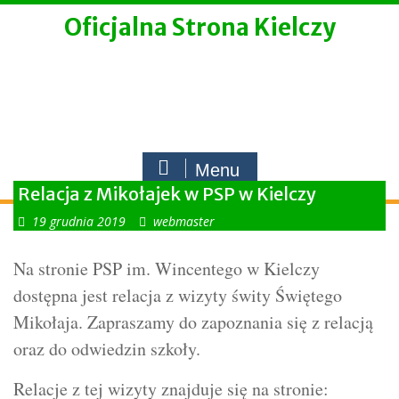
Skip
Oficjalna Strona Kielczy
to
content
Menu
Relacja z Mikołajek w PSP w Kielczy
19 grudnia 2019
webmaster
Na stronie PSP im. Wincentego w Kielczy
dostępna jest relacja z wizyty świty Świętego
Mikołaja. Zapraszamy do zapoznania się z relacją
oraz do odwiedzin szkoły.
Relacje z tej wizyty znajduje się na stronie: