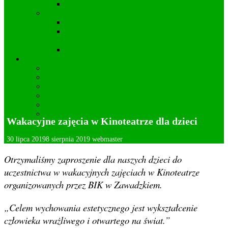
Projekty i realizacje Koła DFK w Kielczy
Statut Stowarzyszenia “Wincentego z Kielczy”
Zarząd Stowarzyszenia “Wincentego z Kielczy”
Cele działania Stowarzyszenia “Wincentego z
Kielczy”
Statut Stowarzyszenia “Wincentego z Kielczy”
Lokalna przedsiębiorczość
Apteka
Kamieniarstwo
Usługi fotograficzne
Kwiaciarnia – Ogrodnictwo
Wideofilmowanie
Mechanika pojazdowa
Wakacyjne zajęcia w Kinoteatrze dla dzieci
Deklaracja dostępności
30 lipca 2019
8 sierpnia 2019
webmaster
Otrzymaliśmy zaproszenie dla naszych dzieci do
uczestnictwa w wakacyjnych zajęciach w Kinoteatrze
organizowanych przez BIK w Zawadzkiem.
„Celem wychowania estetycznego jest wykształcenie
człowieka wrażliwego i otwartego na świat.”