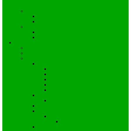
Wyborczy nr 53 a wyniki w Gminie
Zawadzkie
Wybory prezydenckie
2025
2020
Wybory europejskie
2024
2019
Strefa mieszkańca
Społeczność Kielczy
Parafia w Kielczy
Koronawirus
Sytuacja w Polsce
Wprowadzone obostrzenia
Zalecenia profilaktyczne
Informacje dla przedsiębiorstw
Informacje dla uczniów
Informacje dla pracowników
Sytuacja na świecie
Wiadomości ze świata
Sytuacja w Gminie
Sytuacja w Powiecie
Sytuacja w Kielczy
Wiadomości z Powiatu
Wiadomości z Polski