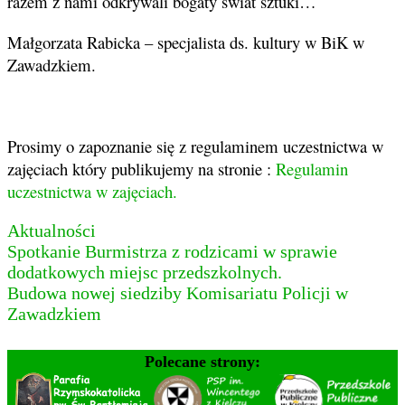
razem z nami odkrywali bogaty świat sztuki…
Małgorzata Rabicka – specjalista ds. kultury w BiK w
Zawadzkiem.
Prosimy o zapoznanie się z regulaminem uczestnictwa w
zajęciach który publikujemy na stronie :
Regulamin
uczestnictwa w zajęciach.
Aktualności
Nawigacja
Spotkanie Burmistrza z rodzicami w sprawie
dodatkowych miejsc przedszkolnych.
wpisu
Budowa nowej siedziby Komisariatu Policji w
Zawadzkiem
Polecane strony: