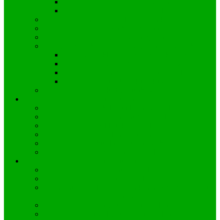
Wiadomości z Gminy
Wiadomości z Kielczy
Informacje dla pracowników
Komunikacja gminna
Propozycje “wolnego dnia”
Gospodarka odpadami w Gminie Zawadzkie
Nowe deklaracje – gorspodarka odpadami
Zasady segregacji odpadów
Harmonogram wywozu – Kielcza
Stawki opłat i płatności
Służby ratunkowe
Strefa ucznia
Przedszkole Publiczne w Kielczy
PSP im. Wincentego z Kielczy
Biblioteka w Kielczy
Kalendarz ucznia
Aktualności uczniowskie
Egzaminy a co dalej
Strefa turysty
Prezentacja Kielczy
Historia Kielczy
Wincenty z Kielczy – dominikanin, hagiograf i poeta
średniowiecza
Hymn Gaude Mater Polonia
Festiwal Gaude Mater Polonia