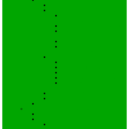
Samorządowe informacje wyborcze 2024
Wybory Burmistrza i Rady Miejskiej
Kandydat i KWW Mariusza
Stachowskiego
Kandydat i KWW Michała Rytel
Kandydat i KWW Marcina Freinika
“Nasza Gmina”
Kandydat i KWW Adama Saternus
Wyniki wyborów – Burmistrz, Rada
Miejska 2024
Wybory Rady Powiatu
KWW Ziemia Strzelecka
KWW Młodzi dla Powiatu
KKW Koalicja Obywatelska
KWW Śląscy Samorządowcy
Wyniki wyborów – Rada
Powiatowa 2024
Wybory Sejmiku Wojewódzkiego
Wyniki wyborów – Sejmik Wojewódzki
2018
Wybory parlamentarne
2023
2019
Wybory do Senatu 2019 – Okręg