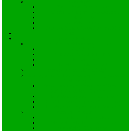
Nasze zabytki
Kapliczka św. Nepomucena
Kościół Parafialny pw. św Bartłomieja
Stara Chata
Grodzisko – Kopiec
Zbiorowa Mogiła Powstańców Śląskich
Galeria
Organizacje Kielczy
Ochotnicza Straż Pożarna w Kielczy
Zarząd OSP
Cele działania OSP w Kielczy:
Aktualności OSP
Działania ratunkowe OSP
Stowarzyszenie “Bliżej Szkoły”
Stowarzyszenie Na Rzecz Rozwoju Gminy Zawadzkie
“Lubię tu żyć”
Zarząd Stowarzyszenia Na Rzecz Rozwoju
Gminy Zawadzkie – “Lubię tu żyć”
Statut Stowarzyszenia “Lubię tu żyć”
Cele działania Stowarzyszenia “Lubię tu żyć”
Projekty Stowarzyszenia „Lubię tu żyć”
Koło DFK w Kielczy
Zarząd koła DFK w Kielczy
Cele działania Koła DFK w Kielczy:
Statut Koła DFK w Kielczy