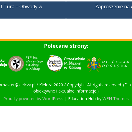
II Tura – Obwody w
Zaproszenie na 
Polecane strony:
bmaster@kielcza.pl / Kielcza 2020 / Copyright. All rights reserved. (D
obiektywne i aktualne informacje.)
Proudly powered by WordPress
|
Education Hub by
WEN Themes