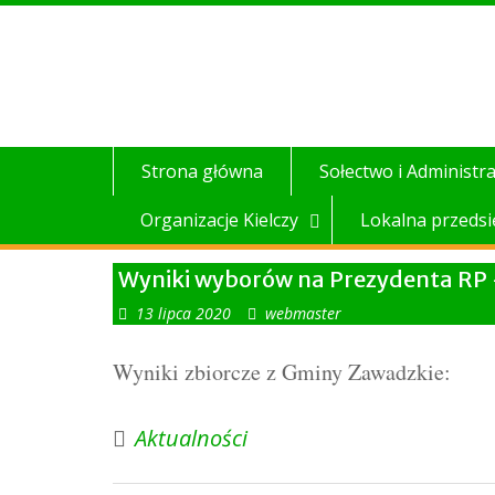
Skip
to
content
Strona główna
Sołectwo i Administra
Organizacje Kielczy
Lokalna przedsi
Wyniki wyborów na Prezydenta RP 
13 lipca 2020
webmaster
Wyniki zbiorcze z Gminy Zawadzkie:
Aktualności