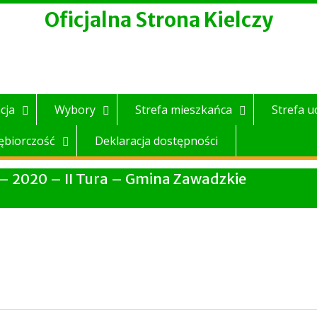
Oficjalna Strona Kielczy
cja
Wybory
Strefa mieszkańca
Strefa u
ębiorczość
Deklaracja dostępności
– 2020 – II Tura – Gmina Zawadzkie