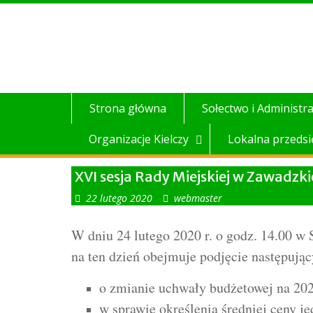
Skip
to
content
Strona główna
Sołectwo i Administra
Organizacje Kielczy
Lokalna przedsi
XVI sesja Rady Miejskiej w Zawadzk
22 lutego 2020
webmaster
W dniu 24 lutego 2020 r. o godz. 14.00 w
na ten dzień obejmuje podjęcie następują
o zmianie uchwały budżetowej na 2020
w sprawie określenia średniej ceny 