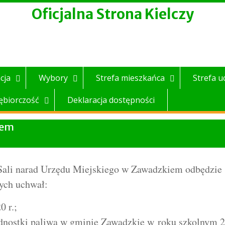
Oficjalna Strona Kielczy
cja
Wybory
Strefa mieszkańca
Strefa u
ębiorczość
Deklaracja dostępności
iem
 Sali narad Urzędu Miejskiego w Zawadzkiem odbędzie 
cych uchwał:
 r.;
jednostki paliwa w gminie Zawadzkie w roku szkolnym 