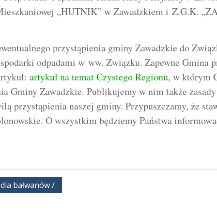
ni Mieszkaniowej „HUTNIK” w Zawadzkiem i Z.G.K. „Z
 ewentualnego przystąpienia gminy Zawadzkie do Zwi
ospodarki odpadami w ww. Związku. Zapewne Gmina pr
rtykuł:
artykuł na temat Czystego Regionu
, w którym 
enia Gminy Zawadzkie. Publikujemy w nim także zasady
ilą przystąpienia naszej gminy. Przypuszczamy, że sta
olonowskie. O wszystkim będziemy Państwa informowa
t dla bałwanów /