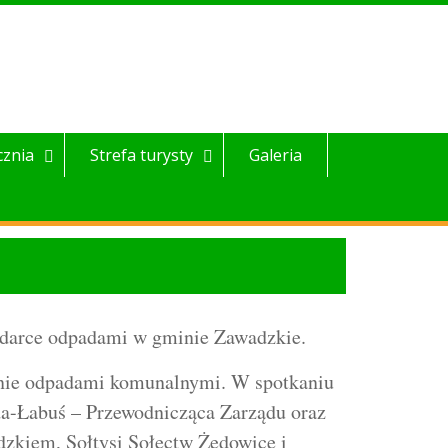
cznia
Strefa turysty
Galeria
podarce odpadami w gminie Zawadzkie.
wanie odpadami komunalnymi. W spotkaniu
da-Łabuś – Przewodnicząca Zarządu oraz
zkiem, Sołtysi Sołectw Żędowice i