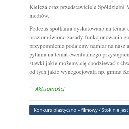
Kielcza oraz przedstawiciele Spółdziel
mediów.
Podczas spotkania dyskutowano na temat
oraz omówiono zasady funkcjonowania g
przypomnienia podajemy namiar na nasz a
pytania na temat ewentualnego przystąpi
stawki jakie możemy się spodziewać z chw
od tych jakie wynegocjowała np. gmina K
Aktualności
Nawigacja
Konkurs plastyczno – filmowy / Stok nie jes
wpisu