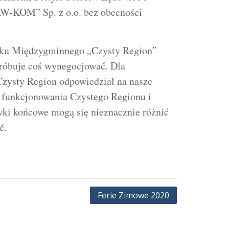
AW-KOM” Sp. z o.o. bez obecności
ązku Międzygminnego „Czysty Region”
óbuje coś wynegocjować. Dla
Czysty Region odpowiedział na nasze
 funkcjonowania Czystego Regionu i
wki końcowe mogą się nieznacznie różnić
ć.
Ferie Zimowe 2020