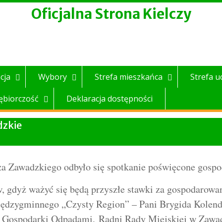
Oficjalna Strona Kielczy
cja
Wybory
Strefa mieszkańca
Strefa u
ębiorczość
Deklaracja dostępności
dzkie
trza Zawadzkiego odbyło się spotkanie poświęcone gos
ów, gdyż ważyć się będą przyszłe stawki za gospodaro
Międzygminnego „Czysty Region” – Pani Brygida Kolen
 Gospodarki Odpadami, Radni Rady Miejskiej w Zawad