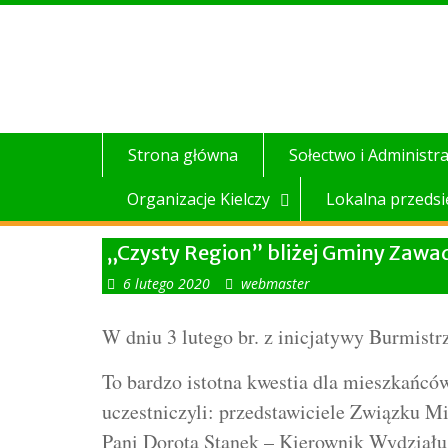
Skip
to
content
Strona główna
Sołectwo i Administra
Organizacje Kielczy
Lokalna przedsi
„Czysty Region” bliżej Gminy Zawa
6 lutego 2020
webmaster
W dniu 3 lutego br. z inicjatywy Burmis
To bardzo istotna kwestia dla mieszkańc
uczestniczyli: przedstawiciele Związku 
Pani Dorota Stanek – Kierownik Wydziału